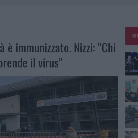
 OUT AD OLBIA PER IL READING SU ATZENI
NNI DEL DIVING CENTER DI TEGGE
 ARZACHENA: FERITO IL CONDUCENTE
NOT
: SALVATE DAI VIGILI DEL FUOCO
à è immunizzato. Nizzi: “Chi
prende il virus”