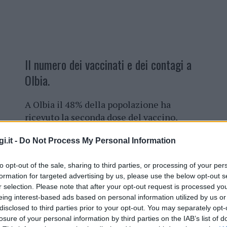
Il numero dei vaccinati e dei contagi a
Olbia.
A Olbia il 48% della popolazione ha
ricevuto la seconda dose del vaccino,
mentre il 62% almeno la prima. Questi
i.it -
Do Not Process My Personal Information
sono
i dati sulla campagna vaccinale
comunicati questo pomeriggio dal
to opt-out of the sale, sharing to third parties, or processing of your per
sindaco di Olbia Settimo Nizzi
.
formation for targeted advertising by us, please use the below opt-out s
r selection. Please note that after your opt-out request is processed y
Nonostante i numeri, il primo cittadino
eing interest-based ads based on personal information utilized by us or
ha esortato la popolazione a non
disclosed to third parties prior to your opt-out. You may separately opt-
“Un positivo è pericoloso per tutti sopratutto
losure of your personal information by third parties on the IAB’s list of