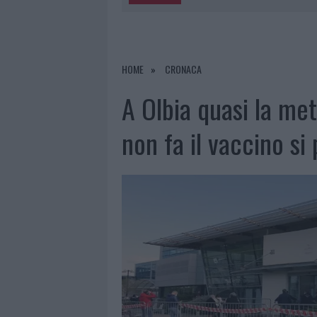
5 AGOSTO 2026
|
“SUL FILO DEL DISCORSO”: SOLD
5 AGOSTO 2026
|
LA MADDALENA, FESTA PER I 30 A
5 AGOSTO 2026
|
ESCE DI STRADA CON L’AUTO AD
HOME
CRONACA
5 AGOSTO 2026
|
TURISTE SI PERDONO A TAVOLARA
A Olbia quasi la met
non fa il vaccino si 