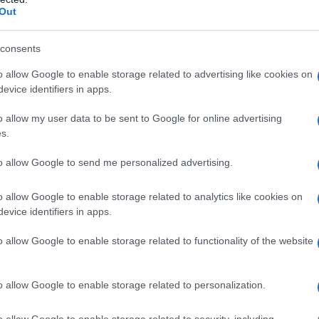
Out
spesso le mani e usate la mascherina”,
consents
o allow Google to enable storage related to advertising like cookies on
evice identifiers in apps.
o allow my user data to be sent to Google for online advertising
s.
to allow Google to send me personalized advertising.
azionali?
o allow Google to enable storage related to analytics like cookies on
evice identifiers in apps.
 mese
cliccando
qui
o allow Google to enable storage related to functionality of the website
o allow Google to enable storage related to personalization.
do nella sezione
Login
dal menù del sito o
o allow Google to enable storage related to security, including