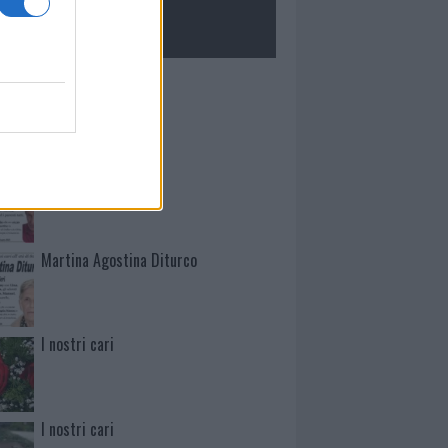
ROLOGIE
Mario Malu
Paolo Pinna
Martina Agostina Diturco
I nostri cari
I nostri cari