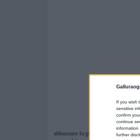
Galluraogg
If you wish 
sensitive in
confirm you
continue se
information 
abbassare la guardia e vaccinarsi. 
further disc