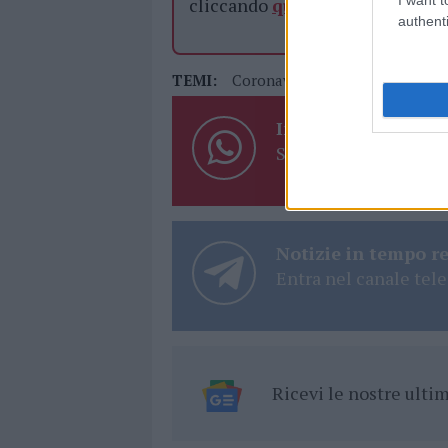
cliccando
qui
authenti
TEMI:
Coronavirus Olbia
Settimo Ni
Inviaci le tue segna
Su WhatsApp al nume
Notizie in tempo r
Entra nel canale tele
Ricevi le nostre ult