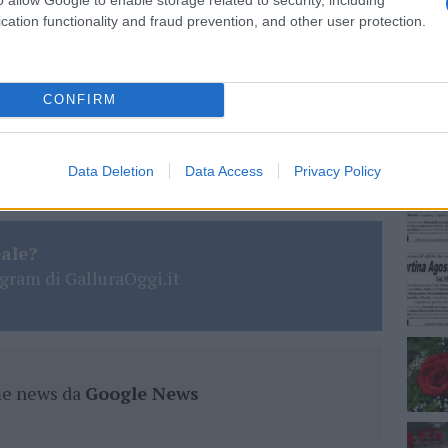
cation functionality and fraud prevention, and other user protection.
NEC
zzi
Vaccini Olbia
CONFIRM
lazioni, i tuoi video e le tue foto
ro +39 345 356 7512
Data Deletion
Data Access
Privacy Policy
eale?
gram di GalluraOggi.it
ime news da
Google News