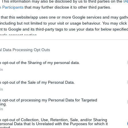
iara -.
Chi non si è vaccinato lo faccia in
. This information may also be disclosed by us to third parties on the
IA
almeno il 90%
, altrimenti non potremo
Participants
that may further disclose it to other third parties.
uelli di persone non si sono vaccinate. La
 that this website/app uses one or more Google services and may gath
 iscriversi nel sito delle poste, si va lì con il
including but not limited to your visit or usage behaviour. You may click 
 to Google and its third-party tags to use your data for below specifi
ogle consent section.
gli arrivi a Olbia. “Almeno 30mila turisti
 week end – prosegue -. Oltre al problema della
l Data Processing Opt Outs
ema del sistema sanitario
, sopratutto del
o opt-out of the Sharing of my personal data.
 mezzo che ci battiamo per avere medici e
In
o soccorso e 9 medici che devono anche coprire
o opt-out of the Sale of my Personal Data.
In
i anestesisti
. “Abbiamo sollecitato e non si
acilitare l’arrivo dei colleghi in città e chiedo
to opt-out of processing my Personal Data for Targeted
ing.
Massimo Temussi, all’assessore Mario Nieddu e
In
nché le nostre domande abbiamo le risposte”.
dei contagi.
A Olbia sono stati segnalati
o opt-out of Collection, Use, Retention, Sale, and/or Sharing
ersonal Data that Is Unrelated with the Purposes for which it
i al Mater Olbia e nell’Asl 2 o 3 casi
.
lected.