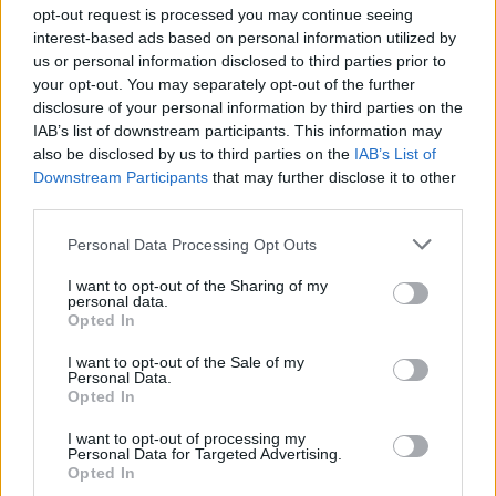
opt-out request is processed you may continue seeing
interest-based ads based on personal information utilized by
Ricevi le nostre ultime news
us or personal information disclosed to third parties prior to
your opt-out. You may separately opt-out of the further
disclosure of your personal information by third parties on the
da
Google News
IAB’s list of downstream participants. This information may
also be disclosed by us to third parties on the
IAB’s List of
Downstream Participants
that may further disclose it to other
Condividi l'articolo
third parties.
F
T
Pi
W
S
Please note that this website/app uses one or more Google
Personal Data Processing Opt Outs
services and may gather and store information including but
a
w
n
h
h
not limited to your visit or usage behaviour. You may click to
I want to opt-out of the Sharing of my
personal data.
ce
it
te
at
a
grant or deny consent to Google and its third-party tags to
Opted In
Articolo precedente
use your data for below specified purposes in below Google
b
te
re
s
re
Prossimo articolo
consent section.
I want to opt-out of the Sale of my
o
r
st
A
Personal Data.
Opted In
o
p
I want to opt-out of processing my
NOTIZIE RECENTI
k
p
Personal Data for Targeted Advertising.
Opted In