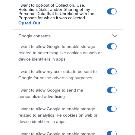
Auto prende fuoco sulla strada statale 125 a
I want to opt-out of Collection, Use,
Retention, Sale, and/or Sharing of my
Olbia, cosa è successo
Personal Data that Is Unrelated with the
Purposes for which it was collected.
Opted Out
Incidente sulla 125 a Olbia, due auto coinvolte:
Google consents
danni ingenti
I want to allow Google to enable storage
related to advertising like cookies on web or
Auto finisce contro un muretto, un ferito ad
device identifiers in apps.
Arzachena
I want to allow my user data to be sent to
Google for online advertising purposes.
Incidente a Baia Sardinia, scontro tra auto e
moto: un ferito
I want to allow Google to send me
personalized advertising.
Olbia, le previsioni meteo per lunedì 10 agosto
I want to allow Google to enable storage
2026
related to analytics like cookies on web or
device identifiers in apps.
Le ultime offerte di lavoro a Olbia e in Gallura
I want to allow Google to enable storage