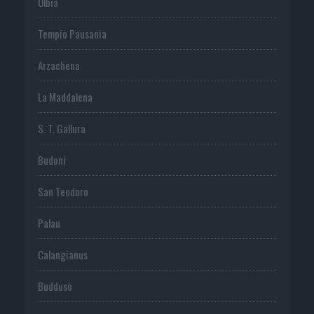
Olbia
Tempio Pausania
Arzachena
La Maddalena
S. T. Gallura
Budoni
San Teodoro
Palau
Calangianus
Buddusò