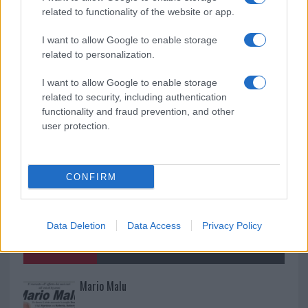
related to functionality of the website or app.
I want to allow Google to enable storage
Cumuli di rifiuti a Santa Teresa Gallura, la
related to personalization.
segnalazione dei residenti
I want to allow Google to enable storage
related to security, including authentication
functionality and fraud prevention, and other
user protection.
CONFIRM
Data Deletion
Data Access
Privacy Policy
NECROLOGIE
Mario Malu