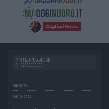
DIRETTA MEDIA ADV SRL
P.I. 02839380306
Chi siamo
Codice etico
Immagini stock di
it.depositphotos.com