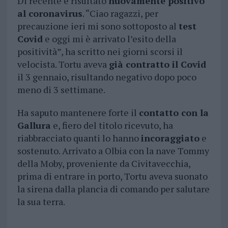
Di recente è risultato
nuovamente positivo
al coronavirus
. “Ciao ragazzi, per
precauzione ieri mi sono sottoposto al
test
Covid
e oggi mi è arrivato l’esito della
positività”, ha scritto nei giorni scorsi il
velocista. Tortu aveva
già contratto il Covid
il 3 gennaio, risultando negativo dopo poco
meno di 3 settimane.
Ha saputo mantenere forte il
contatto con la
Gallura
e, fiero del titolo ricevuto, ha
riabbracciato quanti lo hanno
incoraggiato
e
sostenuto. Arrivato a Olbia con la nave Tommy
della Moby, proveniente da Civitavecchia,
prima di entrare in porto, Tortu aveva suonato
la sirena dalla plancia di comando per salutare
la sua terra.