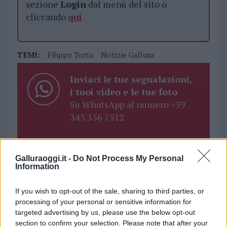
sezione
Login
dal menù del sito o
cliccando
qui
TEMI:
Filippo Tortu
Notizie Gallura
Inviaci le tue segnalazioni,
i tuoi video e le tue foto
Su WhatsApp al numero +39
345 356 7512
Galluraoggi.it -
Do Not Process My Personal
Notizie in tempo reale?
Information
Entra nel canale telegram di
If you wish to opt-out of the sale, sharing to third parties, or
GalluraOggi.it
processing of your personal or sensitive information for
targeted advertising by us, please use the below opt-out
section to confirm your selection. Please note that after your