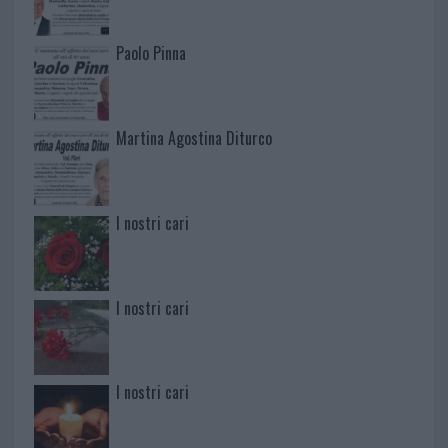
Paolo Pinna
Martina Agostina Diturco
I nostri cari
I nostri cari
I nostri cari