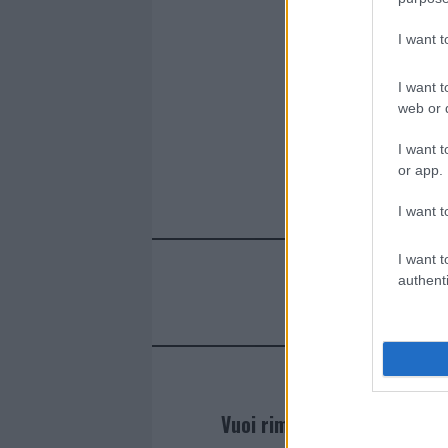
o
r
st
A
o
p
I want 
k
p
I want t
web or d
I want t
or app.
I want t
I want t
authenti
Vuoi rimanere sempre agg