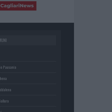
MUNI
io Pausania
chena
ddalena
Gallura