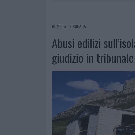
6 AGOSTO 2026
|
CALANGIANUS, AL
7 AGOSTO 2026
|
CONTROLLI ALL’AEROPORTO DI O
7 AGOSTO 2026
|
MIGLIORI CLINICHE DI ESTETICA 
HOME
CRONACA
PER I TRATTAMENTI LASER NON INVASIVI
Abusi edilizi sull’iso
6 AGOSTO 2026
|
INCENDI, A SAN PASQUALE ARRIV
giudizio in tribunale