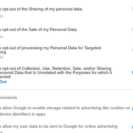
 mese
cliccando
qui
o opt-out of the Sharing of my personal data.
In
o opt-out of the Sale of my Personal Data.
In
do nella sezione
Login
dal menù del sito o
to opt-out of processing my Personal Data for Targeted
ing.
In
o opt-out of Collection, Use, Retention, Sale, and/or Sharing
ersonal Data that Is Unrelated with the Purposes for which it
lected.
Out
consents
o allow Google to enable storage related to advertising like cookies on
evice identifiers in apps.
dente
Prossimo articolo
o allow my user data to be sent to Google for online advertising
s.