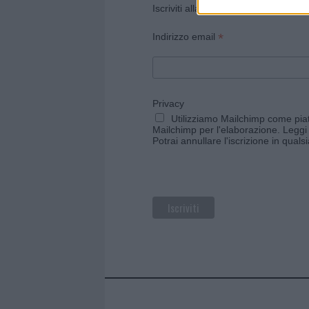
Iscriviti alla newsletter di Gallura O
*
Indirizzo email
Privacy
Utilizziamo Mailchimp come piatt
Mailchimp per l'elaborazione.
Leggi 
Potrai annullare l'iscrizione in qual