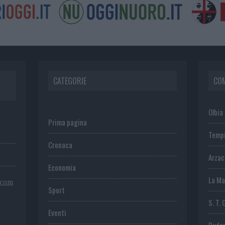
CATEGORIE
CO
Olbia
Prima pagina
Temp
Cronaca
Arza
Economia
La Ma
.com
Sport
S. T. 
Eventi