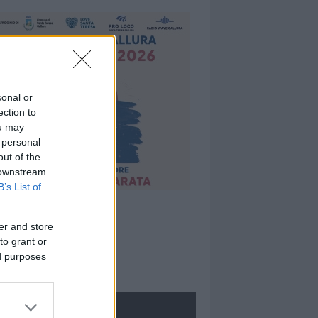
sonal or
ection to
ou may
 personal
out of the
 downstream
B’s List of
er and store
to grant or
ed purposes
ROLOGIE