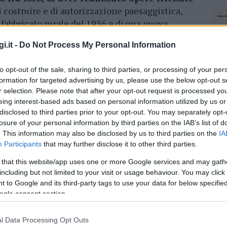
 costruire e di autorizzazione paesaggistica,
fabbricato rurale del 1936 e di una nuova
 del provvedimento unico Comune Olbia.
i.it -
Do Not Process My Personal Information
bia aveva convalidato il 13 settembre 2019 il
to opt-out of the sale, sharing to third parties, or processing of your per
sa rurale era stata trasformata in una villa di
formation for targeted advertising by us, please use the below opt-out s
iani, in corso di completamento a un centinaio
r selection. Please note that after your opt-out request is processed y
 procura e carabinieri erano partite
eing interest-based ads based on personal information utilized by us or
 d’Intervento Giuridico onlus,
che, su
disclosed to third parties prior to your opt-out. You may separately opt-
i, aveva inoltrato una specifica istanza di
losure of your personal information by third parties on the IAB’s list of
ura.
. This information may also be disclosed by us to third parties on the
IA
Participants
that may further disclose it to other third parties.
d’Intervento Giuridico onlus, qualificata come
 that this website/app uses one or more Google services and may gath
ura, presenterà istanza di costituzione di parte
including but not limited to your visit or usage behaviour. You may click 
 to Google and its third-party tags to use your data for below specifi
ogle consent section.
azionali?
l Data Processing Opt Outs
NEC