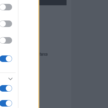
Mario Malu
Paolo Pinna
Martina Agostina Diturco
I nostri cari
I nostri cari