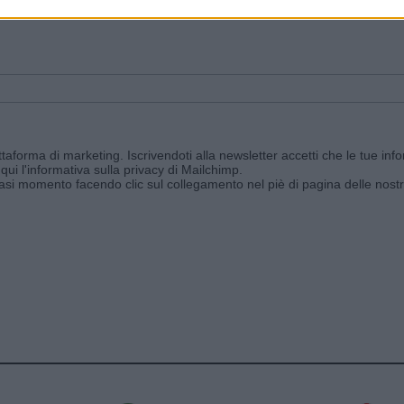
ggi e ricevi le nostre email periodiche contenenti le ultime notizie pubbli
aforma di marketing. Iscrivendoti alla newsletter accetti che le tue info
qui l'informativa sulla privacy di Mailchimp
.
siasi momento facendo clic sul collegamento nel piè di pagina delle nostr