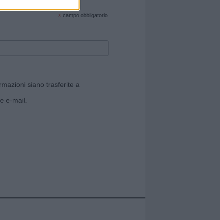
cate sul sito web!
*
campo obbligatorio
rmazioni siano trasferite a
e e-mail.