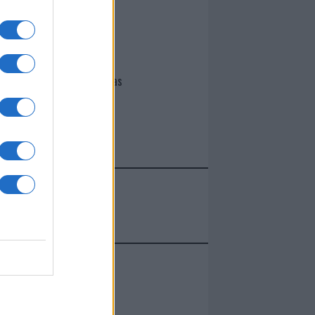
I nostri cari
Giovannimaria Cabras