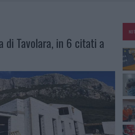
LARME SUL CENTRO ACCOGLIENZA MINORI, ALBIERI: “EPISODI GRAVISSIMI”
LBIA, SEQUESTRATI CAVIALE E SABBIA RUBATA
MEDICALE AVANZATA IN EUROPA: CLASSIFICA DEI 5 CENTRI DI RIFERIMENTO
NOT
la di Tavolara, in 6 citati a
A IL CAMPO BASE: L’INAUGURAZIONE