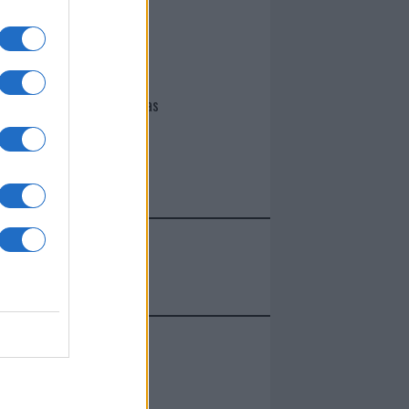
I nostri cari
Giovannimaria Cabras