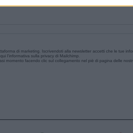
ggi e ricevi le nostre email periodiche contenenti le ultime notizie pubbli
aforma di marketing. Iscrivendoti alla newsletter accetti che le tue info
qui l'informativa sulla privacy di Mailchimp
.
siasi momento facendo clic sul collegamento nel piè di pagina delle nostr