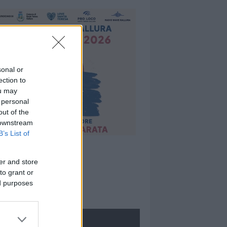
sonal or
ection to
ou may
 personal
out of the
 downstream
B’s List of
er and store
to grant or
ed purposes
ROLOGIE