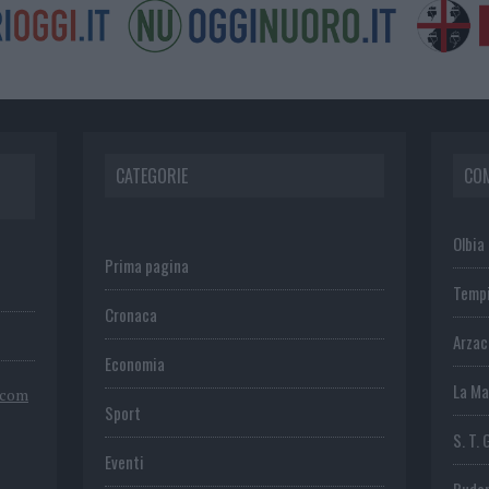
CATEGORIE
CO
Olbia
Prima pagina
Temp
Cronaca
Arza
Economia
La Ma
.com
Sport
S. T. 
Eventi