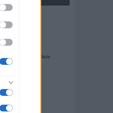
Mario Malu
Paolo Pinna
Martina Agostina Diturco
I nostri cari
I nostri cari