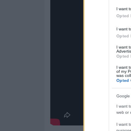
I want t
Opted 
I want t
Opted 
I want 
Advertis
Opted 
I want t
of my P
was col
Opted 
Google 
I want t
web or d
I want t
purpose