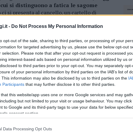
 cui si distinguono a fatica le sagome
i si presenta al cancello, un cartello di
. Ma poi alle parole non seguono i fatti,
i.it -
Do Not Process My Personal Information
mpedire l’accesso ai più determinati.
nni Novanta, facevano ben promettere. Gli
to opt-out of the sale, sharing to third parties, or processing of your per
formation for targeted advertising by us, please use the below opt-out s
sto ennesimo esempio del passato romano di
r selection. Please note that after your opt-out request is processed y
bienti dell’antica villa, fatta da un corpo
eing interest-based ads based on personal information utilized by us or
rcostanti. Gli scavi avevano anche restituito
disclosed to third parties prior to your opt-out. You may separately opt-
i segni di torchi e vasche per la produzione di
losure of your personal information by third parties on the IAB’s list of
. This information may also be disclosed by us to third parties on the
IA
Participants
that may further disclose it to other third parties.
i era riusciti a capire che la residenza, di forma
 that this website/app uses one or more Google services and may gath
iani e che aveva
anche un terrazzo da cui i
including but not limited to your visit or usage behaviour. You may click 
trollo tutto il fondo. Una storia che ora
 to Google and its third-party tags to use your data for below specifi
prire, coperta com’è dalla terra e dalle
ogle consent section.
l Data Processing Opt Outs
NEC