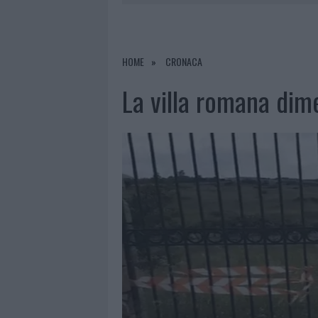
6 AGOSTO 2026
|
NUOVI POSTI AUTO IN VIA LA M
6 AGOSTO 2026
|
GALLURA, FINTI CLIENTI SVUOTA
6 AGOSTO 2026
|
METEO OLBIA 7 AGOSTO, SOLE 
HOME
CRONACA
6 AGOSTO 2026
|
TEST TUNNEL OLBIA: RAMPE CHI
La villa romana dime