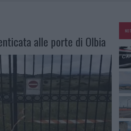
ARMORA, PARCHEGGIO PROVVISORIO A LA MADDALENA
NO LE SUITE: FURTO DA 50MILA NEL RESORT
E CALDO TORNANO PROTAGONISTI
NOT
USE ANCORA FINO A FINE AGOSTO
nticata alle porte di Olbia