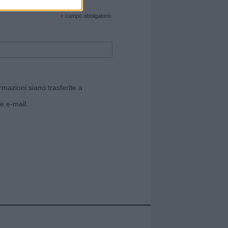
cate sul sito web!
*
campo obbligatorio
rmazioni siano trasferite a
e e-mail.