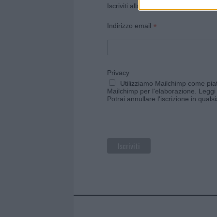
Iscriviti alla newsletter di Gallura O
*
Indirizzo email
Privacy
Utilizziamo Mailchimp come piatt
Mailchimp per l'elaborazione.
Leggi 
Potrai annullare l'iscrizione in qual