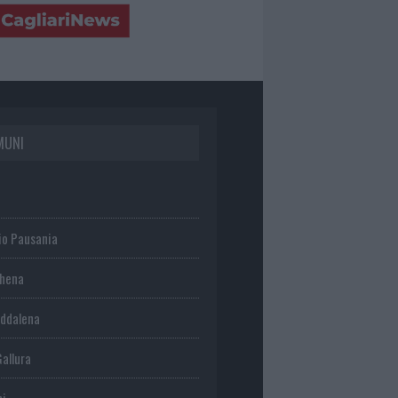
MUNI
io Pausania
chena
ddalena
Gallura