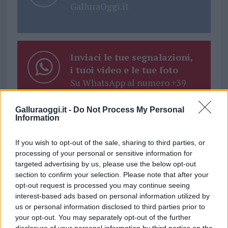
GalluraOggi.it
Inviaci le tue segnalazioni,
i tuoi video e le tue foto
Su WhatsApp al numero +39
345 356 7512
Galluraoggi.it -
Do Not Process My Personal
Information
If you wish to opt-out of the sale, sharing to third parties, or
Ricevi le nostre ultime news
processing of your personal or sensitive information for
targeted advertising by us, please use the below opt-out
section to confirm your selection. Please note that after your
da
Google News
opt-out request is processed you may continue seeing
interest-based ads based on personal information utilized by
us or personal information disclosed to third parties prior to
your opt-out. You may separately opt-out of the further
Condividi l'articolo