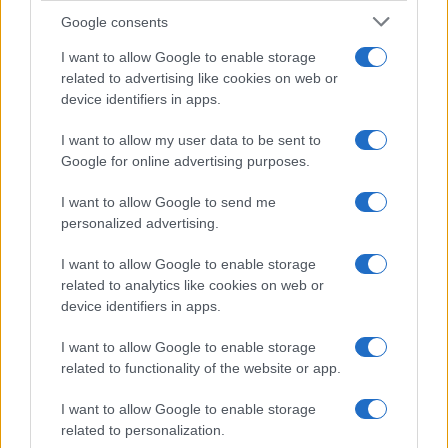
vivo: un amico vip svela come fa
Google consents
I want to allow Google to enable storage
Calangianus, dopo le polemiche il centro
related to advertising like cookies on web or
accoglienza minori chiude
device identifiers in apps.
I want to allow my user data to be sent to
Olbia, divieto di sosta contro spaccio e degrado:
Google for online advertising purposes.
esplode la protesta
I want to allow Google to send me
personalized advertising.
Pausa caffè impeccabile: come scegliere la
I want to allow Google to enable storage
soluzione ideale per la casa e l’ufficio
related to analytics like cookies on web or
device identifiers in apps.
Monte Pino, la fine di un lungo dolore: storia e
I want to allow Google to enable storage
rinascita della strada che segnò la Gallura
related to functionality of the website or app.
I want to allow Google to enable storage
related to personalization.