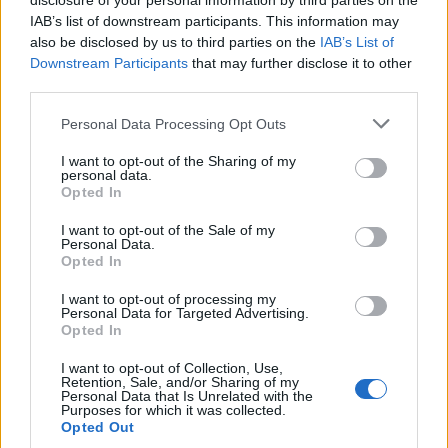
disclosure of your personal information by third parties on the
F
T
Pi
W
S
IAB’s list of downstream participants. This information may
also be disclosed by us to third parties on the
IAB’s List of
a
w
n
h
h
Downstream Participants
that may further disclose it to other
ce
it
te
at
a
third parties.
Articolo precedente
b
te
re
s
re
Please note that this website/app uses one or more Google
Prossimo articolo
Personal Data Processing Opt Outs
services and may gather and store information including but
o
r
st
A
not limited to your visit or usage behaviour. You may click to
I want to opt-out of the Sharing of my
personal data.
o
p
grant or deny consent to Google and its third-party tags to
Opted In
NOTIZIE RECENTI
use your data for below specified purposes in below Google
k
p
consent section.
I want to opt-out of the Sale of my
Personal Data.
Opted In
Ristorante distrutto dalle fiamme a La
Maddalena, incendio a Monti d’à rena
I want to opt-out of processing my
Personal Data for Targeted Advertising.
Opted In
Le previsioni meteo per il weekend a Olbia e in
I want to opt-out of Collection, Use,
Gallura
Retention, Sale, and/or Sharing of my
Personal Data that Is Unrelated with the
Purposes for which it was collected.
Opted Out
Michelle Hunziker in Gallura, bella anche dal