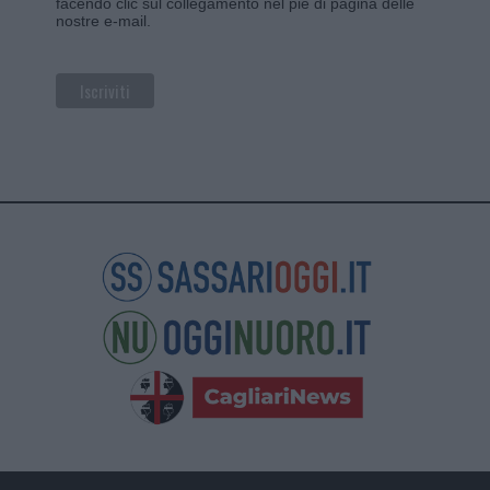
facendo clic sul collegamento nel piè di pagina delle
nostre e-mail.