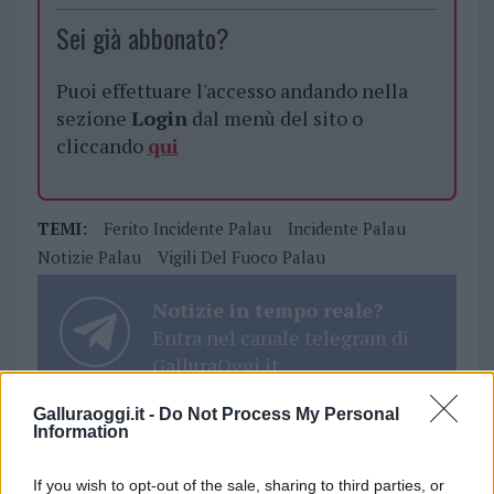
Sei già abbonato?
Puoi effettuare l'accesso andando nella
sezione
Login
dal menù del sito o
cliccando
qui
TEMI:
Ferito Incidente Palau
Incidente Palau
Notizie Palau
Vigili Del Fuoco Palau
Notizie in tempo reale?
Entra nel canale telegram di
GalluraOggi.it
Galluraoggi.it -
Do Not Process My Personal
Information
Inviaci le tue segnalazioni,
If you wish to opt-out of the sale, sharing to third parties, or