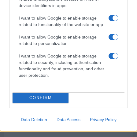
device identifiers in apps.
Sangue, musica e solidarietà con Avis Olbia al
Delta Center
I want to allow Google to enable storage
related to functionality of the website or app.
Meteo Olbia 9 agosto, temperature in calo
I want to allow Google to enable storage
related to personalization.
I want to allow Google to enable storage
Salmo finisce in ospedale a Catania, ma il tour
related to security, including authentication
va avanti: “Sicilia, ci sono”
functionality and fraud prevention, and other
user protection.
CONFIRM
Data Deletion
Data Access
Privacy Policy