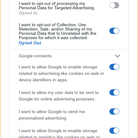
I want to opt-out of processing my
o
r
st
A
Personal Data for Targeted Advertising.
Opted In
o
p
NOTIZIE RECENTI
I want to opt-out of Collection, Use,
k
p
Retention, Sale, and/or Sharing of my
Personal Data that Is Unrelated with the
Purposes for which it was collected.
Controlli rafforzati in Costa Smeralda, 20
Opted Out
arresti e 135 denunce
Google consents
I want to allow Google to enable storage
Tre milioni di euro dalla Provincia Gallura per
related to advertising like cookies on web or
nuove aule nelle scuole di Olbia
device identifiers in apps.
I want to allow my user data to be sent to
Incidente sulla provinciale 125, paura tra Olbia e
Google for online advertising purposes.
Arzachena
I want to allow Google to send me
personalized advertising.
Incidente sulla strada provinciale ad Arzachena,
un ferito
I want to allow Google to enable storage
related to analytics like cookies on web or