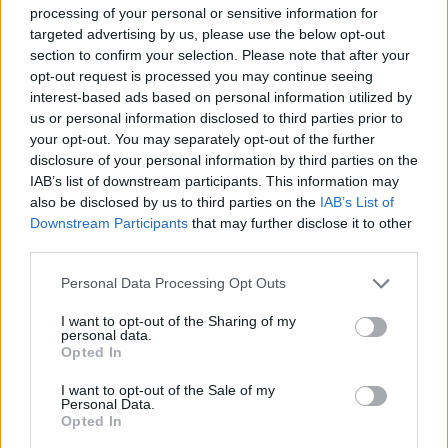
i tuoi video e le tue foto
processing of your personal or sensitive information for
Su WhatsApp al numero +39
targeted advertising by us, please use the below opt-out
345 356 7512
section to confirm your selection. Please note that after your
opt-out request is processed you may continue seeing
interest-based ads based on personal information utilized by
us or personal information disclosed to third parties prior to
your opt-out. You may separately opt-out of the further
disclosure of your personal information by third parties on the
Ricevi le nostre ultime news
IAB’s list of downstream participants. This information may
also be disclosed by us to third parties on the
IAB’s List of
Downstream Participants
that may further disclose it to other
da
Google News
third parties.
Please note that this website/app uses one or more Google
Personal Data Processing Opt Outs
services and may gather and store information including but
Condividi l'articolo
not limited to your visit or usage behaviour. You may click to
I want to opt-out of the Sharing of my
personal data.
F
T
Pi
W
S
grant or deny consent to Google and its third-party tags to
Opted In
use your data for below specified purposes in below Google
a
w
n
h
h
consent section.
I want to opt-out of the Sale of my
ce
it
te
at
a
Personal Data.
Articolo precedente
Opted In
b
te
re
s
re
Prossimo articolo