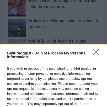
Notre-Dame de Paris conquista Olbia, la prima
al Molo Brin è un successo
Strada Sassari-Olbia, incidente all’alba: ferito il
conducente
Eventi in Gallura, da Jovanotti alla zuppa
gallurese: gli appuntamenti da non perdere
Galluraoggi.it -
Do Not Process My Personal
Information
Lettini e arredi abusivi sulla spiaggia libera,
sequestri a Olbia e Arzachena
If you wish to opt-out of the sale, sharing to third parties, or
processing of your personal or sensitive information for
targeted advertising by us, please use the below opt-out
È morto Francesco Guccini, il maestro che si
section to confirm your selection. Please note that after your
tenne lontano dalla Costa Smeralda
opt-out request is processed you may continue seeing
interest-based ads based on personal information utilized by
us or personal information disclosed to third parties prior to
your opt-out. You may separately opt-out of the further