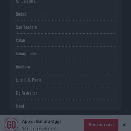
S. T. Gallura
Budoni
San Teodoro
Palau
Calangianus
Buddusò
Loiri P. S. Paolo
Golfo Aranci
Monti
Telti
App di Gallura Oggi
×
Scarica ora
Scarica la nostra app