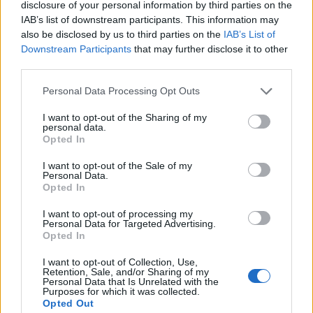
disclosure of your personal information by third parties on the
IAB’s list of downstream participants. This information may
also be disclosed by us to third parties on the
IAB’s List of
Downstream Participants
that may further disclose it to other
third parties.
Please note that this website/app uses one or more Google
Personal Data Processing Opt Outs
services and may gather and store information including but
not limited to your visit or usage behaviour. You may click to
I want to opt-out of the Sharing of my
NECROLOGIE
personal data.
grant or deny consent to Google and its third-party tags to
Opted In
use your data for below specified purposes in below Google
consent section.
Mario Malu
I want to opt-out of the Sale of my
Personal Data.
Opted In
I want to opt-out of processing my
Paolo Pinna
Personal Data for Targeted Advertising.
Opted In
I want to opt-out of Collection, Use,
Retention, Sale, and/or Sharing of my
Martina Agostina Diturco
Personal Data that Is Unrelated with the
Purposes for which it was collected.
Opted Out