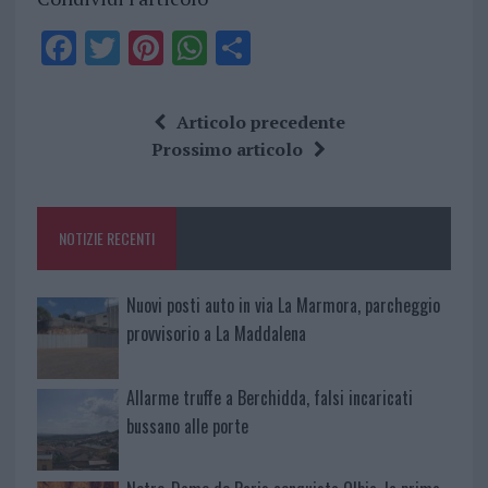
F
T
Pi
W
S
a
w
n
h
h
ce
it
te
at
a
Articolo precedente
b
te
re
s
re
Prossimo articolo
o
r
st
A
o
p
NOTIZIE RECENTI
k
p
Nuovi posti auto in via La Marmora, parcheggio
provvisorio a La Maddalena
Allarme truffe a Berchidda, falsi incaricati
bussano alle porte