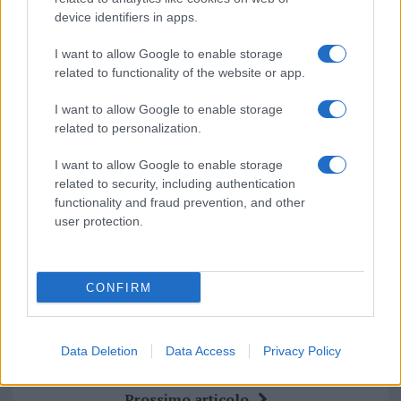
Notizie in tempo reale?
device identifiers in apps.
Entra nel canale telegram di
GalluraOggi.it
I want to allow Google to enable storage
related to functionality of the website or app.
I want to allow Google to enable storage
related to personalization.
Ricevi le nostre ultime news
I want to allow Google to enable storage
related to security, including authentication
functionality and fraud prevention, and other
da
Google News
user protection.
Condividi l'articolo
CONFIRM
F
T
Pi
W
S
a
w
n
h
h
Data Deletion
Data Access
Privacy Policy
ce
it
te
at
a
Articolo precedente
Prossimo articolo