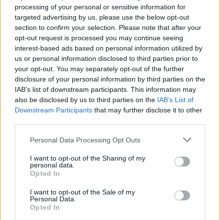
processing of your personal or sensitive information for
targeted advertising by us, please use the below opt-out
section to confirm your selection. Please note that after your
opt-out request is processed you may continue seeing
interest-based ads based on personal information utilized by
us or personal information disclosed to third parties prior to
your opt-out. You may separately opt-out of the further
disclosure of your personal information by third parties on the
IAB’s list of downstream participants. This information may
also be disclosed by us to third parties on the
IAB’s List of
Downstream Participants
that may further disclose it to other
third parties.
Please note that this website/app uses one or more Google
Personal Data Processing Opt Outs
services and may gather and store information including but
not limited to your visit or usage behaviour. You may click to
I want to opt-out of the Sharing of my
personal data.
grant or deny consent to Google and its third-party tags to
Vuoi rimuovere le pubblicità nazionali?
Opted In
use your data for below specified purposes in below Google
consent section.
I want to opt-out of the Sale of my
Puoi abbonarti a
soli € 1,10 al mese
Personal Data.
Opted In
cliccando
qui