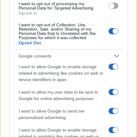
I want to opt-out of processing my
Personal Data for Targeted Advertising.
Sei già abbonato?
Opted In
I want to opt-out of Collection, Use,
Puoi effettuare l'accesso andando nella
Retention, Sale, and/or Sharing of my
sezione
Login
dal menù del sito o
Personal Data that Is Unrelated with the
Purposes for which it was collected.
cliccando
qui
Opted Out
Google consents
TEMI:
Comune Di Olbia
Notizie Olbia
I want to allow Google to enable storage
Notizie Sardegna
Olbia Notizie
related to advertising like cookies on web or
device identifiers in apps.
Inviaci le tue segnalazioni,
I want to allow my user data to be sent to
i tuoi video e le tue foto
Google for online advertising purposes.
Su WhatsApp al numero +39
345 356 7512
I want to allow Google to send me
personalized advertising.
I want to allow Google to enable storage
related to analytics like cookies on web or