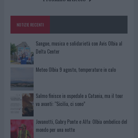
b
te
re
s
re
o
r
st
A
o
p
NOTIZIE RECENTI
k
p
Sangue, musica e solidarietà con Avis Olbia al
Delta Center
Meteo Olbia 9 agosto, temperature in calo
Salmo finisce in ospedale a Catania, ma il tour
va avanti: “Sicilia, ci sono”
Jovanotti, Gabry Ponte e Alfa: Olbia ombelico del
mondo per una notte