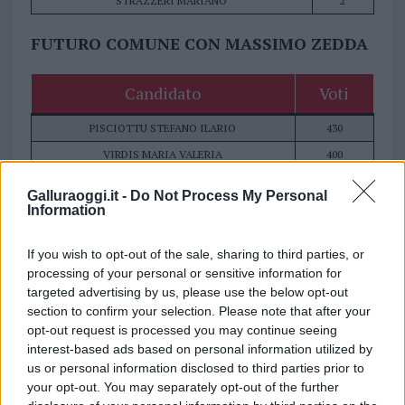
STRAZZERI MARIANO
2
FUTURO COMUNE CON MASSIMO ZEDDA
Candidato
Voti
PISCIOTTU STEFANO ILARIO
430
VIRDIS MARIA VALERIA
400
ADDIS ANTONIO
329
Galluraoggi.it -
Do Not Process My Personal
DE CET VASCO
113
Information
GIACOMELLI DONATA
6
If you wish to opt-out of the sale, sharing to third parties, or
MORELLI MAURA LETIZIA
5
processing of your personal or sensitive information for
targeted advertising by us, please use the below opt-out
SARDEGNA IN COMUNE CON MASSIMO
section to confirm your selection. Please note that after your
ZEDDA
opt-out request is processed you may continue seeing
interest-based ads based on personal information utilized by
us or personal information disclosed to third parties prior to
Candidato
Voti
your opt-out. You may separately opt-out of the further