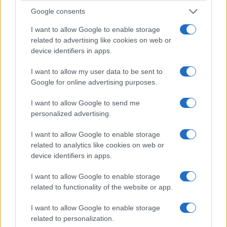
Google consents
PROGETTO COMUNISTA PER LA
SARDEGNA
I want to allow Google to enable storage
related to advertising like cookies on web or
device identifiers in apps.
Candidato
Voti
I want to allow my user data to be sent to
ANEDDA SILVANA
10
Google for online advertising purposes.
CASINI MANRICO
3
I want to allow Google to send me
PES ELISABETTA
3
personalized advertising.
MANCA ANGELO
1
I want to allow Google to enable storage
PARTITO DEI SARDI
related to analytics like cookies on web or
device identifiers in apps.
Candidato
Voti
I want to allow Google to enable storage
related to functionality of the website or app.
AZARA RENATO
414
I want to allow Google to enable storage
PISCHEDDA PAOLA
406
related to personalization.
ISONI PIERPAOLA
347