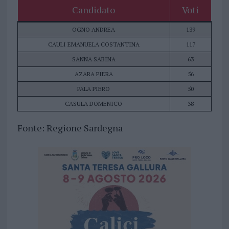
Candidato
Voti
OGNO ANDREA
139
CAULI EMANUELA COSTANTINA
117
SANNA SABINA
63
AZARA PIERA
56
PALA PIERO
50
CASULA DOMENICO
38
Fonte: Regione Sardegna