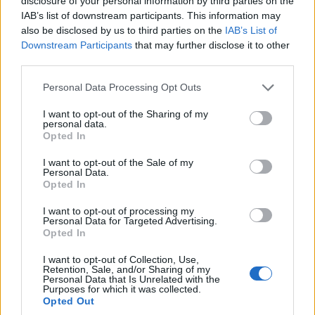
disclosure of your personal information by third parties on the
COMERCI NICOLA
788
IAB’s list of downstream participants. This information may
MELIS SIMONETTA
439
also be disclosed by us to third parties on the
IAB’s List of
SATTA GIACOMINA
117
Downstream Participants
that may further disclose it to other
third parties.
BIRARDI LUIGI
63
Please note that this website/app uses one or more Google
PANI SANDRO
15
Personal Data Processing Opt Outs
services and may gather and store information including but
FRIARGIU ANNA PAOLA
9
not limited to your visit or usage behaviour. You may click to
I want to opt-out of the Sharing of my
personal data.
grant or deny consent to Google and its third-party tags to
Opted In
CRISTIANO POPOLARI SOCIALISTI
use your data for below specified purposes in below Google
consent section.
I want to opt-out of the Sale of my
Personal Data.
Candidato
Voti
Opted In
ZANCHETTA PIETRO FRANCESCO
936
I want to opt-out of processing my
Personal Data for Targeted Advertising.
DECANDIA MARIA MADDALENA
282
Opted In
CAREDDU PAOLO
254
I want to opt-out of Collection, Use,
GALLO DALIDA
122
Retention, Sale, and/or Sharing of my
Personal Data that Is Unrelated with the
GRASSANO TERESA
87
Purposes for which it was collected.
Opted Out
GRANITO DOMENICO GERARDO
29