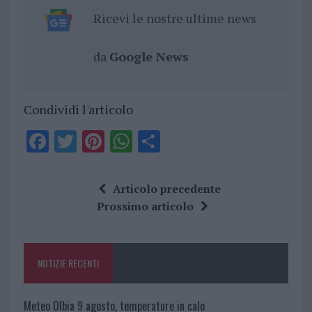
Ricevi le nostre ultime news
da
Google News
Condividi l'articolo
F
T
Pi
W
S
a
w
n
h
h
ce
it
te
at
a
Articolo precedente
b
te
re
s
re
Prossimo articolo
o
r
st
A
o
p
NOTIZIE RECENTI
k
p
Meteo Olbia 9 agosto, temperature in calo