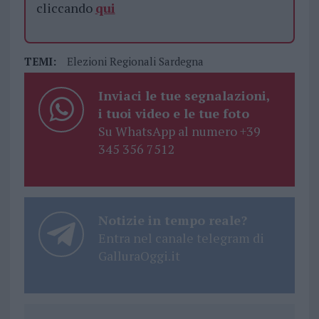
cliccando
qui
TEMI:
Elezioni Regionali Sardegna
Inviaci le tue segnalazioni,
i tuoi video e le tue foto
Su WhatsApp al numero +39
345 356 7512
Notizie in tempo reale?
Entra nel canale telegram di
GalluraOggi.it