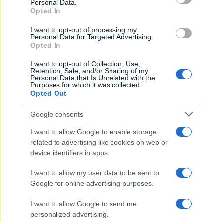
F
T
Pi
W
S
Personal Data.
a
w
n
h
h
Opted In
ce
it
te
at
a
I want to opt-out of processing my
Articolo precedente
Personal Data for Targeted Advertising.
b
te
re
s
re
Prossimo articolo
Opted In
o
r
st
A
I want to opt-out of Collection, Use,
Retention, Sale, and/or Sharing of my
o
p
Personal Data that Is Unrelated with the
Purposes for which it was collected.
NOTIZIE RECENTI
k
p
Opted Out
Google consents
Salvini al concerto per De Andrè, la nipote: “Mio
nonno gli avrebbe chiesto che cazzo ci faceva”
I want to allow Google to enable storage
related to advertising like cookies on web or
device identifiers in apps.
Stop ai cantieri privati a Olbia, nuove regole
anche a San Pantaleo
I want to allow my user data to be sent to
Google for online advertising purposes.
Rapina a Porto Rotondo, due uomini fermati dai
I want to allow Google to send me
carabinieri
personalized advertising.