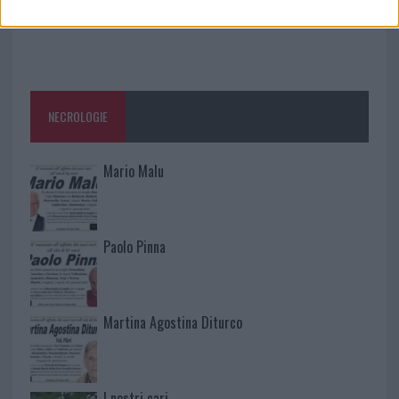
NECROLOGIE
Mario Malu
Paolo Pinna
Martina Agostina Diturco
I nostri cari