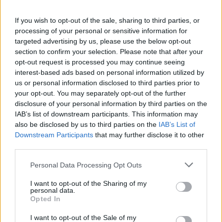
345 356 7512
If you wish to opt-out of the sale, sharing to third parties, or
processing of your personal or sensitive information for
targeted advertising by us, please use the below opt-out
Notizie in tempo reale?
section to confirm your selection. Please note that after your
opt-out request is processed you may continue seeing
Entra nel canale telegram di
interest-based ads based on personal information utilized by
GalluraOggi.it
us or personal information disclosed to third parties prior to
your opt-out. You may separately opt-out of the further
disclosure of your personal information by third parties on the
IAB’s list of downstream participants. This information may
also be disclosed by us to third parties on the
IAB’s List of
Ricevi le nostre ultime news
Downstream Participants
that may further disclose it to other
third parties.
da
Google News
Please note that this website/app uses one or more Google
Personal Data Processing Opt Outs
services and may gather and store information including but
not limited to your visit or usage behaviour. You may click to
I want to opt-out of the Sharing of my
personal data.
grant or deny consent to Google and its third-party tags to
Condividi l'articolo
Opted In
use your data for below specified purposes in below Google
consent section.
I want to opt-out of the Sale of my