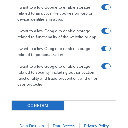
I want to allow Google to enable storage
Auto prende fuoco sulla strada statale 125 a
related to analytics like cookies on web or
Olbia, cosa è successo
device identifiers in apps.
I want to allow Google to enable storage
Incidente sulla 125 a Olbia, due auto coinvolte:
related to functionality of the website or app.
danni ingenti
I want to allow Google to enable storage
related to personalization.
Auto finisce contro un muretto, un ferito ad
I want to allow Google to enable storage
Arzachena
related to security, including authentication
functionality and fraud prevention, and other
Incidente a Baia Sardinia, scontro tra auto e
user protection.
moto: un ferito
CONFIRM
Data Deletion
Data Access
Privacy Policy