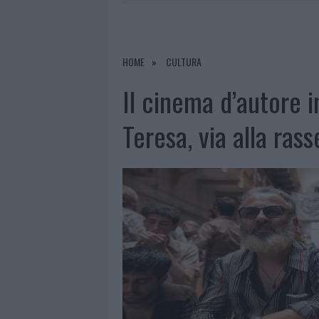
6 AGOSTO 2026
|
GALLURA, FINTI CLIENTI SVUOTA
6 AGOSTO 2026
|
METEO OLBIA 7 AGOSTO, SOLE 
6 AGOSTO 2026
|
TEST TUNNEL OLBIA: RAMPE CHI
HOME
CULTURA
Il cinema d’autore i
Teresa, via alla ras