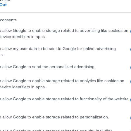
Out
ene a Santa Teresa Gallura al Teatro Comunale
consents
zio per tutte le serate alle 18.00 e alle 21.15,
Associazione culturale “Dietro le Quinte”,
o allow Google to enable storage related to advertising like cookies on
to Pisu, con il contributo di Fondazione di
evice identifiers in apps.
a Sardegna, con il patrocinio del Comune di
o allow my user data to be sent to Google for online advertising
zione con il Centro Servizi Culturali della
s.
to allow Google to send me personalized advertising.
azionali?
o allow Google to enable storage related to analytics like cookies on
evice identifiers in apps.
 mese
cliccando
qui
o allow Google to enable storage related to functionality of the website
o allow Google to enable storage related to personalization.
do nella sezione
Login
dal menù del sito o
o allow Google to enable storage related to security, including