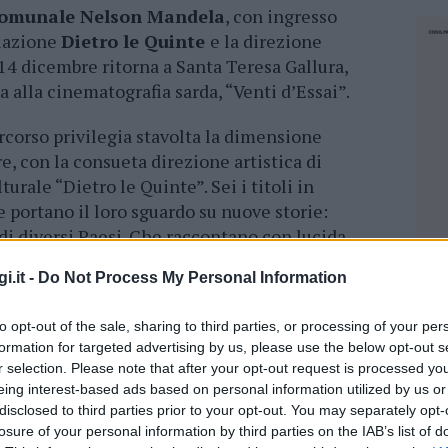
comunale Nelson Mandela
, con ingresso
ciazione
Dietro le Quinte
e la direzione
l 14 dicembre ritorna a Santa Teresa Gallura,
a alla cinematografia sarda, “Venti d’Essai”.
rcorso privilegia stavolta la dimensione
, con la consueta direzione artistica di
urale “Dietro le Quinte”. Sei i titoli in
 portano il loro sguardo su nuove storie:
di diversi Paesi. Che raccontano con lucida
ttualità e storici, tra percorsi introspettivi e
i.it -
Do Not Process My Personal Information
to opt-out of the sale, sharing to third parties, or processing of your per
formation for targeted advertising by us, please use the below opt-out s
r selection. Please note that after your opt-out request is processed y
 offre l’opportunità fino al 14 dicembre di
eing interest-based ads based on personal information utilized by us or
ria ricchezza e molteplicità delle storie dal
disclosed to third parties prior to your opt-out. You may separately opt-
li e professionali dei registi e delle registe,
losure of your personal information by third parties on the IAB’s list of
NEC