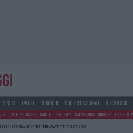
SPORT
EVENTI
RUBRICHE
PUBLIREDAZIONALI
NECROLOGIE
A
S. T. GALLURA
BUDONI
SAN TEODORO
PALAU
CALANGIANUS
BUDDUSÒ
LOIRI P. S. 
A LA CLASSIFICA DELLE METE PIÙ AMATE DELL’ESTATE 2026
O IN VIA LA MARMORA, PARCHEGGIO PROVVISORIO A LA MADDALENA