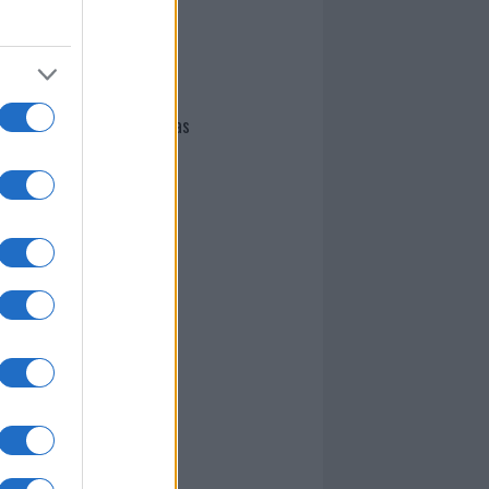
I nostri cari
Giovannimaria Cabras