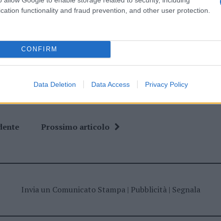
cation functionality and fraud prevention, and other user protection.
tro Le Quinte
Cinema Santa Teresa
ta Teresa
CONFIRM
Data Deletion
Data Access
Privacy Policy
dente
Prossimo articolo
Invia un Comunicato Stampa
|
Pubblicità
|
Segnala