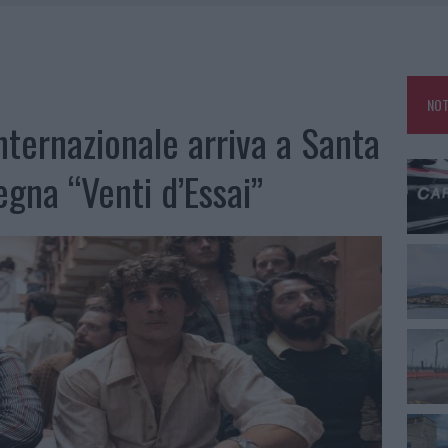
NO LE SUITE: FURTO DA 50MILA NEL RESORT
E CALDO TORNANO PROTAGONISTI
USE ANCORA FINO A FINE AGOSTO
NOT
nternazionale arriva a Santa
segna “Venti d’Essai”