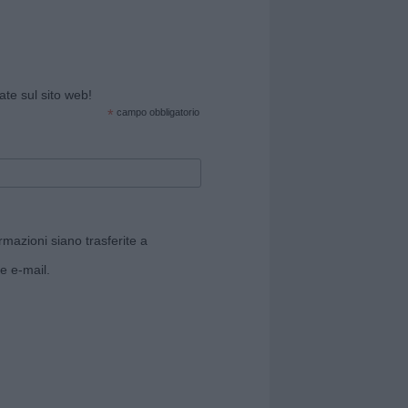
cate sul sito web!
*
campo obbligatorio
rmazioni siano trasferite a
e e-mail.