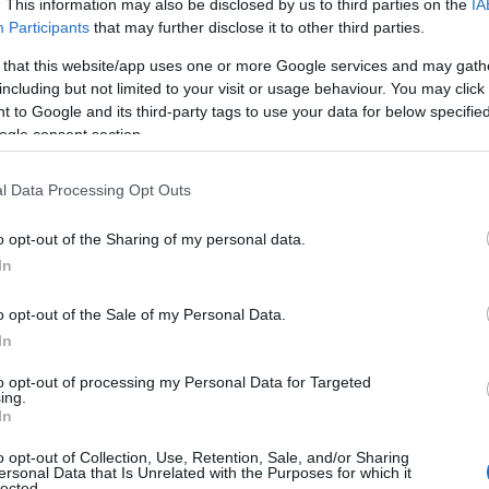
. This information may also be disclosed by us to third parties on the
IA
munale Nelson Mandela, in via Pertini, con
Participants
that may further disclose it to other third parties.
 21.15. Il bel viaggio nella cinematografia
so il via lunedì tra le strade dell’ingiustizia
 that this website/app uses one or more Google services and may gath
ni ’70 con il film di Alberto Rodrìguez (Spagna,
including but not limited to your visit or usage behaviour. You may click 
 to Google and its third-party tags to use your data for below specifi
in sala arriva il dramma dell’esistenza di
ogle consent section.
e vive in un remoto villaggio dell’India in
ia, Francia, USA, 110’).
l Data Processing Opt Outs
di Lokita, una ragazza del Camerun, e del
o opt-out of the Sharing of my personal data.
 nel film “Tori e Lokita” di Luc Dardenne e
In
’); l’11 dicembre la regista Anna Di Francisca
” (Italia, 96’) in un casale dell’Appennino
o opt-out of the Sale of my Personal Data.
lla natura incontaminata, dovrà affrontare
In
12 dicembre il dramma di Càit, una bambina di
to opt-out of processing my Personal Data for Targeted
ia di contadini impoveriti in “Quiet Girl”
ing.
infine il 14 dicembre ultima proiezione di
In
on “Fratello e Sorella” di Arnaud Desplechin
o opt-out of Collection, Use, Retention, Sale, and/or Sharing
s e Alice, che non si parlano più. Come rette
ersonal Data that Is Unrelated with the Purposes for which it
lected.