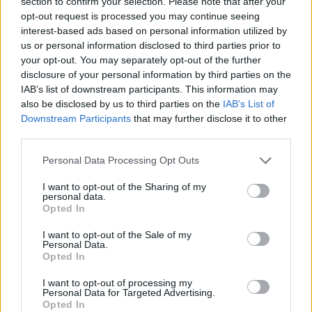
section to confirm your selection. Please note that after your
opt-out request is processed you may continue seeing
interest-based ads based on personal information utilized by
us or personal information disclosed to third parties prior to
your opt-out. You may separately opt-out of the further
disclosure of your personal information by third parties on the
IAB’s list of downstream participants. This information may
also be disclosed by us to third parties on the
IAB’s List of
Downstream Participants
that may further disclose it to other
Vuoi rimuovere le pubblicità nazionali?
third parties.
Please note that this website/app uses one or more Google
Personal Data Processing Opt Outs
Puoi abbonarti a
soli € 1,10 al mese
services and may gather and store information including but
cliccando
qui
not limited to your visit or usage behaviour. You may click to
I want to opt-out of the Sharing of my
personal data.
grant or deny consent to Google and its third-party tags to
Opted In
use your data for below specified purposes in below Google
Sei già abbonato?
consent section.
I want to opt-out of the Sale of my
Personal Data.
Opted In
Puoi effettuare l'accesso andando nella
sezione
Login
dal menù del sito o
I want to opt-out of processing my
cliccando
qui
Personal Data for Targeted Advertising.
Opted In