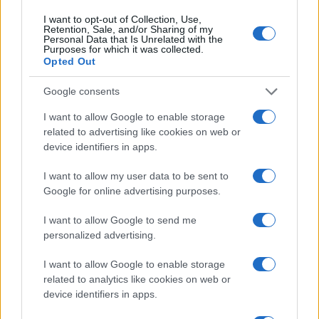
I want to opt-out of Collection, Use,
Retention, Sale, and/or Sharing of my
TEMI:
Emong Simone Basile Quintet
Enzo Favata
Personal Data that Is Unrelated with the
Purposes for which it was collected.
Eventi Gallura
Gianvincenzo Belli
Opted Out
La Maddalena Jazz Price
Muysica Sulle Bocche
Notizie Gallura
Notizie La Maddalena
Satomaya
Google consents
I want to allow Google to enable storage
Notizie in tempo reale?
related to advertising like cookies on web or
Entra nel canale telegram di
device identifiers in apps.
GalluraOggi.it
I want to allow my user data to be sent to
Google for online advertising purposes.
I want to allow Google to send me
Inviaci le tue segnalazioni,
personalized advertising.
i tuoi video e le tue foto
I want to allow Google to enable storage
Su WhatsApp al numero +39
related to analytics like cookies on web or
345 356 7512
device identifiers in apps.