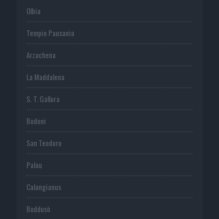
Olbia
Tempio Pausania
Arzachena
La Maddalena
S. T. Gallura
Budoni
San Teodoro
Palau
Calangianus
Buddusò