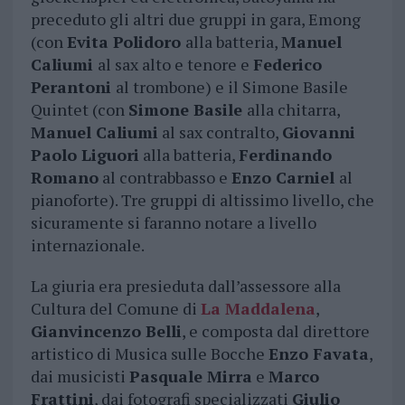
preceduto gli altri due gruppi in gara, Emong
(con
Evita Polidoro
alla batteria,
Manuel
Caliumi
al sax alto e tenore e
Federico
Perantoni
al trombone) e il Simone Basile
Quintet (con
Simone Basile
alla chitarra,
Manuel Caliumi
al sax contralto,
Giovanni
Paolo Liguori
alla batteria,
Ferdinando
Romano
al contrabbasso e
Enzo Carniel
al
pianoforte). Tre gruppi di altissimo livello, che
sicuramente si faranno notare a livello
internazionale.
La giuria era presieduta dall’assessore alla
Cultura del Comune di
La Maddalena
,
Gianvincenzo Belli
, e composta dal direttore
artistico di Musica sulle Bocche
Enzo Favata
,
dai musicisti
Pasquale Mirra
e
Marco
Frattini
, dai fotografi specializzati
Giulio