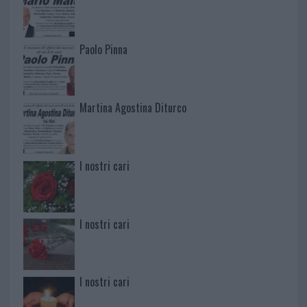
Paolo Pinna
Martina Agostina Diturco
I nostri cari
I nostri cari
I nostri cari