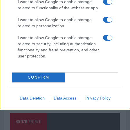
I want to allow Google to enable storage
related to functionality of the website or app.
Ricevi le nostre ultime news
I want to allow Google to enable storage
related to personalization.
da
Google News
I want to allow Google to enable storage
related to security, including authentication
functionality and fraud prevention, and other
user protection.
Condividi l'articolo
F
T
Pi
W
S
a
w
n
h
h
CONFIRM
ce
it
te
at
a
Articolo precedente
b
te
re
s
re
Prossimo articolo
Data Deletion
Data Access
Privacy Policy
o
r
st
A
o
p
NOTIZIE RECENTI
k
p