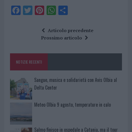
F
T
Pi
W
S
a
w
n
h
h
ce
it
te
at
a
Articolo precedente
b
te
re
s
re
Prossimo articolo
o
r
st
A
o
p
NOTIZIE RECENTI
k
p
Sangue, musica e solidarietà con Avis Olbia al
Delta Center
Meteo Olbia 9 agosto, temperature in calo
Salmo finisce in ospedale a Catania, ma il tour