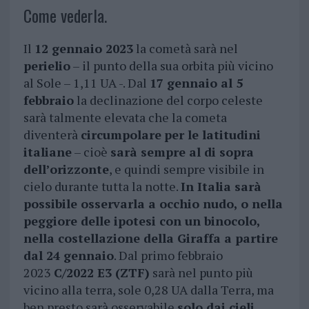
Come vederla.
Il
12 gennaio 2023
la cometà sarà nel
perielio
– il punto della sua orbita più vicino
al Sole – 1,11 UA -. Dal
17 gennaio al 5
febbraio
la declinazione del corpo celeste
sarà talmente elevata che la cometa
diventerà
circumpolare
per le latitudini
italiane
– cioè
sarà sempre al di sopra
dell’orizzonte
, e quindi sempre visibile in
cielo durante tutta la notte.
In Italia sarà
possibile osservarla a occhio nudo, o nella
peggiore delle ipotesi con un binocolo,
nella costellazione della Giraffa a partire
dal 24 gennaio
. Dal primo febbraio
2023
C/2022 E3 (ZTF)
sarà nel punto più
vicino alla terra, sole 0,28 UA dalla Terra, ma
ben presto sarà osservabile
solo dai cieli