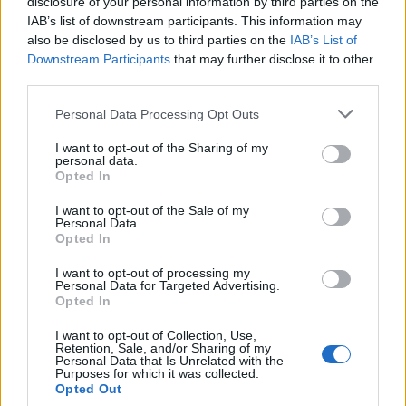
disclosure of your personal information by third parties on the
IAB’s list of downstream participants. This information may
also be disclosed by us to third parties on the
IAB’s List of
Downstream Participants
that may further disclose it to other
third parties.
Please note that this website/app uses one or more Google
L’astrofotografo di Cagliari Lorenzo Busilacchi
Personal Data Processing Opt Outs
services and may gather and store information including but
al termine delle riprese della cometa
C/2022
not limited to your visit or usage behaviour. You may click to
I want to opt-out of the Sharing of my
E3 (ZTF)
in località Margine Rosso – Quartu
personal data.
grant or deny consent to Google and its third-party tags to
Opted In
Sant’Elena 26.12.2022 ore 06:00 (CA)
use your data for below specified purposes in below Google
consent section.
I want to opt-out of the Sale of my
Personal Data.
Opted In
I want to opt-out of processing my
Personal Data for Targeted Advertising.
Opted In
I want to opt-out of Collection, Use,
Retention, Sale, and/or Sharing of my
Personal Data that Is Unrelated with the
Purposes for which it was collected.
Opted Out