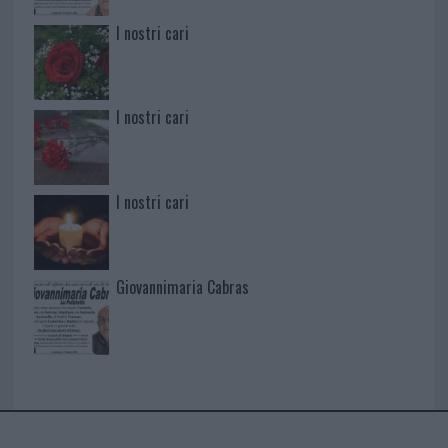
I nostri cari
I nostri cari
I nostri cari
Giovannimaria Cabras