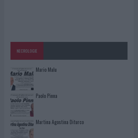
NECROLOGIE
Mario Malu
Paolo Pinna
Martina Agostina Diturco