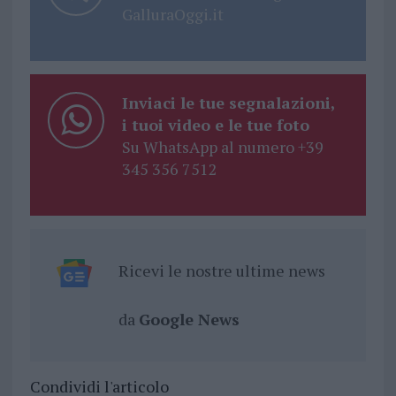
GalluraOggi.it
Inviaci le tue segnalazioni,
i tuoi video e le tue foto
Su WhatsApp al numero +39
345 356 7512
Ricevi le nostre ultime news
da
Google News
Condividi l'articolo