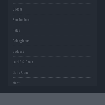
Budoni
San Teodoro
Palau
Calangianus
Buddusò
Loiri P. S. Paolo
Golfo Aranci
Monti
Telti
S. Antonio di G.