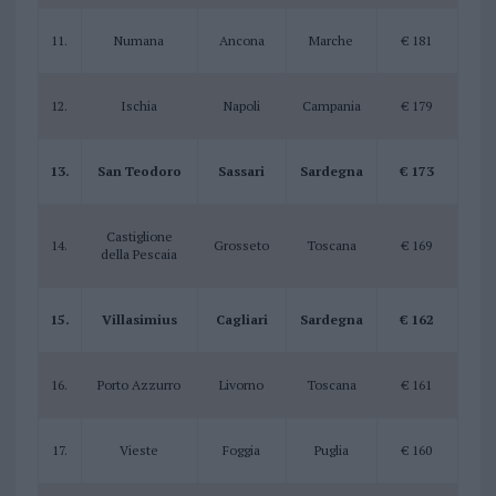
11.
Numana
Ancona
Marche
€ 181
12.
Ischia
Napoli
Campania
€ 179
13.
San Teodoro
Sassari
Sardegna
€ 173
Castiglione
14.
Grosseto
Toscana
€ 169
della Pescaia
15.
Villasimius
Cagliari
Sardegna
€ 162
16.
Porto Azzurro
Livorno
Toscana
€ 161
17.
Vieste
Foggia
Puglia
€ 160