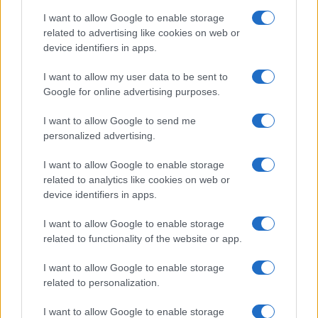
da
Google News
I want to allow Google to enable storage
related to advertising like cookies on web or
device identifiers in apps.
Condividi l'articolo
I want to allow my user data to be sent to
F
T
Pi
W
S
Google for online advertising purposes.
a
w
n
h
h
I want to allow Google to send me
ce
it
te
at
a
Articolo precedente
personalized advertising.
b
te
re
s
re
Prossimo articolo
I want to allow Google to enable storage
o
r
st
A
related to analytics like cookies on web or
o
p
device identifiers in apps.
NOTIZIE RECENTI
k
p
I want to allow Google to enable storage
related to functionality of the website or app.
Michelle Hunziker in Gallura, bella anche dal
I want to allow Google to enable storage
vivo: un amico vip svela come fa
related to personalization.
I want to allow Google to enable storage
Calangianus, dopo le polemiche il centro