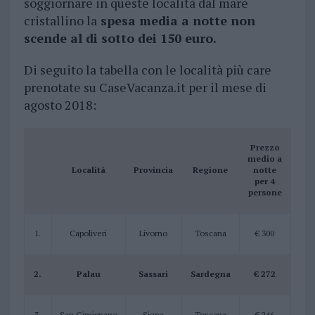
soggiornare in queste località dal mare
cristallino la
spesa media a notte non
scende al di sotto dei 150 euro.
Di seguito la tabella con le località più care
prenotate su CaseVacanza.it per il mese di
agosto 2018:
Prezzo
medio a
Località
Provincia
Regione
notte
per 4
persone
1.
Capoliveri
Livorno
Toscana
€ 300
2.
Palau
Sassari
Sardegna
€ 272
3.
San Gimignano
Siena
Toscana
€ 246