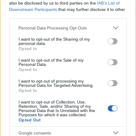
also be disclosed by us to third parties on the
IAB’s List of
Downstream Participants
that may further disclose it to other
third parties.
Inviaci le tue segnalazioni,
i tuoi video e le tue foto
Please note that this website/app uses one or more Google
Personal Data Processing Opt Outs
Su WhatsApp al numero +39
services and may gather and store information including but
345 356 7512
not limited to your visit or usage behaviour. You may click to
I want to opt-out of the Sharing of my
personal data.
grant or deny consent to Google and its third-party tags to
Opted In
use your data for below specified purposes in below Google
consent section.
I want to opt-out of the Sale of my
Personal Data.
Notizie in tempo reale?
Opted In
Entra nel canale telegram di
I want to opt-out of processing my
GalluraOggi.it
Personal Data for Targeted Advertising.
Opted In
I want to opt-out of Collection, Use,
Retention, Sale, and/or Sharing of my
Personal Data that Is Unrelated with the
Purposes for which it was collected.
Ricevi le nostre ultime news
Opted Out
Google consents