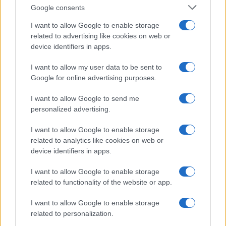
Google consents
da
Google News
I want to allow Google to enable storage
related to advertising like cookies on web or
device identifiers in apps.
Condividi l'articolo
I want to allow my user data to be sent to
Google for online advertising purposes.
F
T
Pi
W
S
a
w
n
h
h
I want to allow Google to send me
personalized advertising.
ce
it
te
at
a
Articolo precedente
I want to allow Google to enable storage
b
te
re
s
re
Prossimo articolo
related to analytics like cookies on web or
o
r
st
A
device identifiers in apps.
o
p
I want to allow Google to enable storage
NOTIZIE RECENTI
k
p
related to functionality of the website or app.
I want to allow Google to enable storage
Sangue, musica e solidarietà con Avis Olbia al
related to personalization.
Delta Center