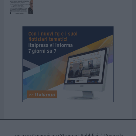
Invia un Comunicato Stampa
|
Pubblicità
|
Segnala