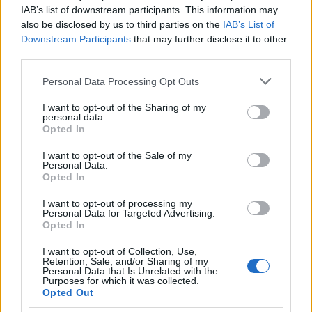
IAB’s list of downstream participants. This information may
also be disclosed by us to third parties on the
IAB’s List of
Downstream Participants
that may further disclose it to other
third parties.
Inviaci le tue segnalazioni,
Please note that this website/app uses one or more Google
Personal Data Processing Opt Outs
i tuoi video e le tue foto
services and may gather and store information including but
Su WhatsApp al numero +39
not limited to your visit or usage behaviour. You may click to
I want to opt-out of the Sharing of my
personal data.
grant or deny consent to Google and its third-party tags to
345 356 7512
Opted In
use your data for below specified purposes in below Google
consent section.
I want to opt-out of the Sale of my
Personal Data.
Opted In
Notizie in tempo reale?
I want to opt-out of processing my
Entra nel canale telegram di
Personal Data for Targeted Advertising.
Opted In
GalluraOggi.it
I want to opt-out of Collection, Use,
Retention, Sale, and/or Sharing of my
Personal Data that Is Unrelated with the
Purposes for which it was collected.
Opted Out
Ricevi le nostre ultime news