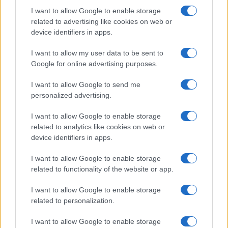
I want to allow Google to enable storage
related to advertising like cookies on web or
Notizie in tempo reale?
device identifiers in apps.
Entra nel canale telegram di
GalluraOggi.it
I want to allow my user data to be sent to
Google for online advertising purposes.
I want to allow Google to send me
personalized advertising.
Inviaci le tue segnalazioni,
i tuoi video e le tue foto
I want to allow Google to enable storage
Su WhatsApp al numero +39
related to analytics like cookies on web or
345 356 7512
device identifiers in apps.
I want to allow Google to enable storage
related to functionality of the website or app.
I want to allow Google to enable storage
Ricevi le nostre ultime news
related to personalization.
I want to allow Google to enable storage
da
Google News