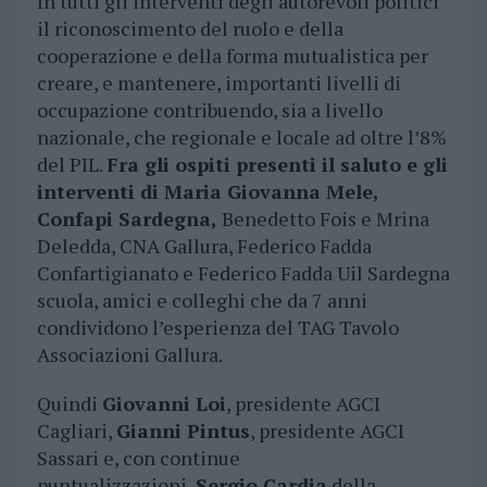
In tutti gli interventi degli autorevoli politici
il riconoscimento del ruolo e della
cooperazione e della forma mutualistica per
creare, e mantenere, importanti livelli di
occupazione contribuendo, sia a livello
nazionale, che regionale e locale ad oltre l’8%
del PIL.
Fra gli ospiti presenti il saluto e gli
interventi di Maria Giovanna Mele,
Confapi Sardegna,
Benedetto Fois e Mrina
Deledda, CNA Gallura, Federico Fadda
Confartigianato e Federico Fadda Uil Sardegna
scuola, amici e colleghi che da 7 anni
condividono l’esperienza del TAG Tavolo
Associazioni Gallura.
Quindi
Giovanni Loi
, presidente AGCI
Cagliari,
Gianni Pintus
, presidente AGCI
Sassari e, con continue
puntualizzazioni,
Sergio Cardia
della