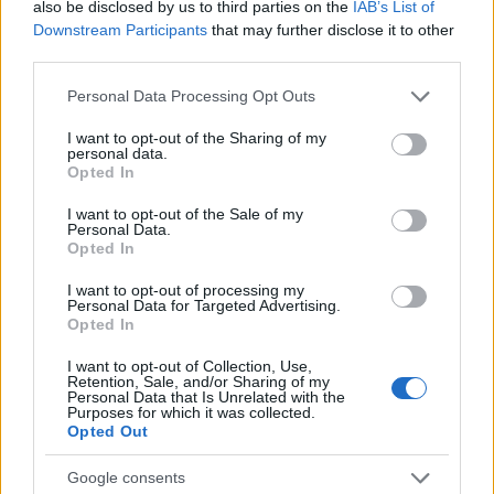
also be disclosed by us to third parties on the
IAB’s List of
Downstream Participants
that may further disclose it to other
third parties.
Please note that this website/app uses one or more Google
Personal Data Processing Opt Outs
services and may gather and store information including but
not limited to your visit or usage behaviour. You may click to
I want to opt-out of the Sharing of my
Vuoi rimuovere le pubblicità nazionali?
personal data.
grant or deny consent to Google and its third-party tags to
Opted In
use your data for below specified purposes in below Google
Puoi abbonarti a
soli € 1,10 al mese
consent section.
I want to opt-out of the Sale of my
Personal Data.
cliccando
qui
Opted In
I want to opt-out of processing my
Sei già abbonato?
Personal Data for Targeted Advertising.
Opted In
Puoi effettuare l'accesso andando nella
I want to opt-out of Collection, Use,
sezione
Login
dal menù del sito o
Retention, Sale, and/or Sharing of my
Personal Data that Is Unrelated with the
cliccando
qui
Purposes for which it was collected.
Opted Out
Google consents
TEMI:
Agci Gallura
Michele Fiori