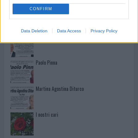
CONFIRM
NECROLOGIE
Data Deletion
Data Access
Privacy Policy
Mario Malu
Paolo Pinna
Martina Agostina Diturco
I nostri cari