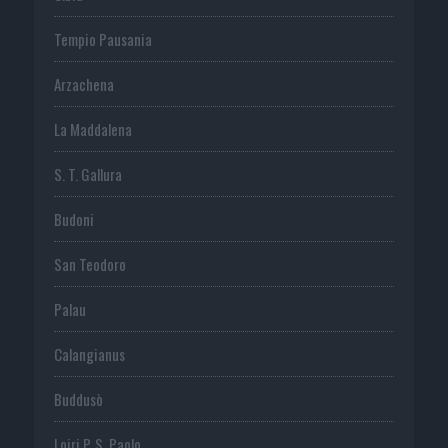
Tempio Pausania
Arzachena
La Maddalena
S. T. Gallura
Budoni
San Teodoro
Palau
Calangianus
Buddusò
Loiri P. S. Paolo