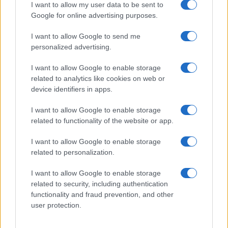
I want to allow my user data to be sent to
Google for online advertising purposes.
Film internazionale, casting per comparse in
I want to allow Google to send me
Costa Smeralda
personalized advertising.
I want to allow Google to enable storage
Porto Rotondo ospita la grande sfida della vela
related to analytics like cookies on web or
nell’estate 2026
device identifiers in apps.
I want to allow Google to enable storage
Controlli all’aeroporto di Olbia, sequestrati
related to functionality of the website or app.
caviale e sabbia rubata
I want to allow Google to enable storage
related to personalization.
I want to allow Google to enable storage
related to security, including authentication
functionality and fraud prevention, and other
user protection.