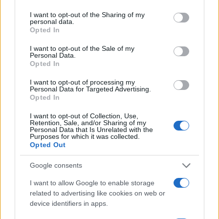
services and may gather and store information including but
b
te
re
s
re
Prossimo articolo
not limited to your visit or usage behaviour. You may click to
I want to opt-out of the Sharing of my
o
r
st
A
personal data.
grant or deny consent to Google and its third-party tags to
Opted In
use your data for below specified purposes in below Google
o
p
consent section.
NOTIZIE RECENTI
I want to opt-out of the Sale of my
k
p
Personal Data.
Opted In
Monte Pino, la fine di un lungo dolore: storia e
I want to opt-out of processing my
Personal Data for Targeted Advertising.
rinascita della strada che segnò la Gallura
Opted In
I want to opt-out of Collection, Use,
Raid nelle campagne di Berchidda, rischio per
Retention, Sale, and/or Sharing of my
Personal Data that Is Unrelated with the
la rete elettrica
Purposes for which it was collected.
Opted Out
Monte Pino, via i cancelli del cantiere: la Gallura
Google consents
ritrova la strada
I want to allow Google to enable storage
related to advertising like cookies on web or
Nuovi stalli residenti a Palau, il Comune
device identifiers in apps.
completa l’iter