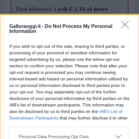
Puoi abbonarti a
soli € 1,10 al mese
cliccando
qui
Galluraoggi.it -
Do Not Process My Personal
Information
Sei già abbonato?
If you wish to opt-out of the sale, sharing to third parties, or
Puoi effettuare l'accesso andando nella
processing of your personal or sensitive information for
sezione
Login
dal menù del sito o
targeted advertising by us, please use the below opt-out
cliccando
qui
section to confirm your selection. Please note that after your
opt-out request is processed you may continue seeing
interest-based ads based on personal information utilized by
us or personal information disclosed to third parties prior to
TEMI:
Casa Olbia
your opt-out. You may separately opt-out of the further
disclosure of your personal information by third parties on the
Condividi l'articolo
IAB’s list of downstream participants. This information may
also be disclosed by us to third parties on the
IAB’s List of
F
T
Pi
W
S
Downstream Participants
that may further disclose it to other
a
w
n
h
h
third parties.
ce
it
te
at
a
Please note that this website/app uses one or more Google
Articolo precedente
Personal Data Processing Opt Outs