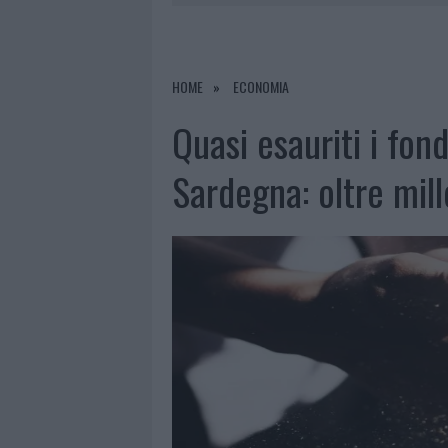
6 AGOSTO 2026
|
METEO OLBIA 7 AGOSTO, SOLE 
6 AGOSTO 2026
|
INCENDI, A SAN PASQUALE ARRIV
6 AGOSTO 2026
|
ANDREA MURA CONQUISTA PALAU
HOME
ECONOMIA
6 AGOSTO 2026
|
CALANGIANUS, ALLARME SUL CENT
Quasi esauriti i fond
Sardegna: oltre mi