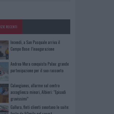
IZIE RECENTI
Incendi, a San Pasquale arriva il
Campo Base: l’inaugurazione
Andrea Mura conquista Palau: grande
partecipazione per il suo racconto
Calangianus, allarme sul centro
accoglienza minori, Albieri: “Episodi
gravissimi”
Gallura, finti clienti svuotano le suite:
furto da 50mila nel resort