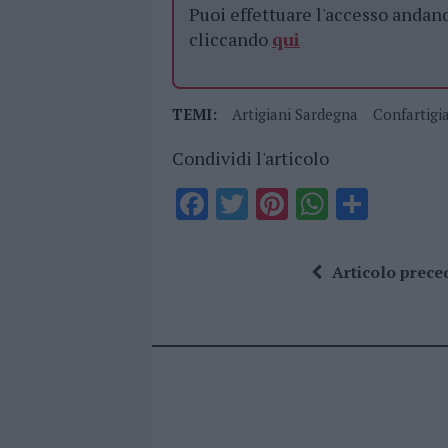
Puoi effettuare l'accesso andan
cliccando
qui
TEMI:
Artigiani Sardegna
Confartigi
Condividi l'articolo
F
T
Pi
W
S
a
w
n
h
h
ce
it
te
at
a
Articolo prece
b
te
re
s
re
o
r
st
A
o
p
k
p