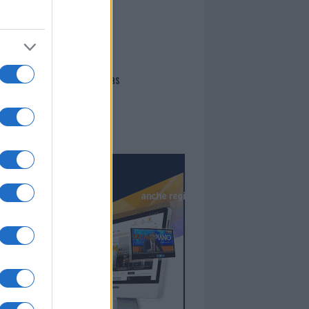
I nostri cari
Giovannimaria Cabras