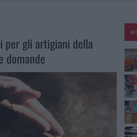
E CALDO TORNANO PROTAGONISTI
A IL CAMPO BASE: L’INAUGURAZIONE
: GRANDE PARTECIPAZIONE PER IL SUO RACCONTO
NOT
RO ACCOGLIENZA MINORI, ALBIERI: “EPISODI GRAVISSIMI”
i per gli artigiani della
lle domande