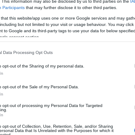
. This information may also be disclosed by us to third parties on the
IA
949 che stanno supportando la crescita e la
Participants
that may further disclose it to other third parties.
de e che rappresentano una
vera, concreta e
a per oltre il 21% del tessuto produttivo
 that this website/app uses one or more Google services and may gath
including but not limited to your visit or usage behaviour. You may click 
 per le imprese scoprire che il sostegno
 to Google and its third-party tags to use your data for below specifi
be, in realtà, essere
utilizzato per coprire
ogle consent section.
utabili”.
l Data Processing Opt Outs
iana nasce dal monitoraggio effettuato sulle
tive erogazioni. L’analisi dei dati mette in
o opt-out of the Sharing of my personal data.
settembre al 31 dicembre, le imprese artigiane
In
e per un controvalore
(somme impegnate e
 e 320mila euro, con
finanziamento medio di
o opt-out of the Sale of my Personal Data.
, fino al 29 marzo,
le domande pervenute, e
In
 il successivo finanziamento, sono state circa
to opt-out of processing my Personal Data for Targeted
circa 8milioni.
ing.
In
truzione o la ristrutturazione di fabbricati
o opt-out of Collection, Use, Retention, Sale, and/or Sharing
ari di seconda mano, veicoli commerciali,
ersonal Data that Is Unrelated with the Purposes for which it
lected.