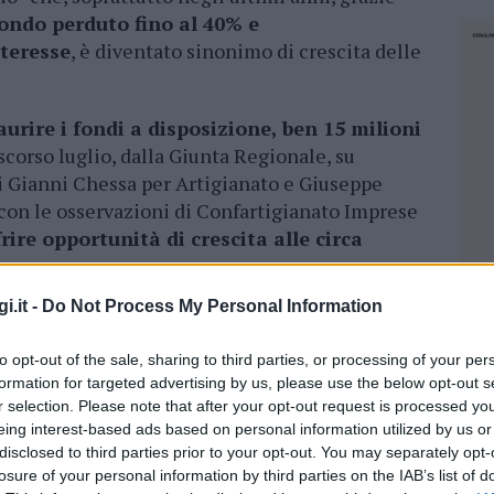
ondo perduto fino al 40% e
nteresse
, è diventato sinonimo di crescita delle
aurire i fondi a disposizione, ben 15 milioni
 scorso luglio, dalla Giunta Regionale, su
i Gianni Chessa per Artigianato e Giuseppe
con le osservazioni di Confartigianato Imprese
frire opportunità di crescita alle circa
i.it -
Do Not Process My Personal Information
 interesse per il rifinanziamento della
ione per una situazione, quella del prossimo
to opt-out of the sale, sharing to third parties, or processing of your per
resenterebbe un freno alla crescita di
formation for targeted advertising by us, please use the below opt-out s
 commenta Antonio Matzutzi, presidente di
r selection. Please note that after your opt-out request is processed y
– siamo stati, e lo saremo sempre, favorevoli
eing interest-based ads based on personal information utilized by us or
le imprese colpite l’emergenza Covid19
,
disclosed to third parties prior to your opt-out. You may separately opt-
losure of your personal information by third parties on the IAB’s list of
n trascurare il rifinanziamento di strumenti di
NEC