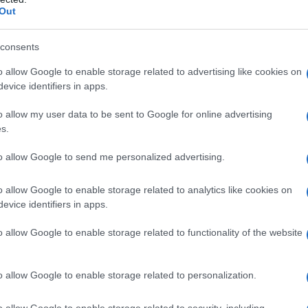
e la costruzione dei fabbricati produttivi,
Out
coli nuovi e imbarcazioni, software, brevetti e
 per i nuovi cicli di produzione, progettazione
consents
tre, le imprese artigiane
possono accedere
zione dei costi di garanzia per operazioni
o allow Google to enable storage related to advertising like cookies on
evice identifiers in apps.
 di Confartigianato Sardegna.
o allow my user data to be sent to Google for online advertising
tinua Daniele Serra, Segretario di
s.
– innescherebbe un circolo virtuoso per tutta
hiamoci che a fronte di un investimento
to allow Google to send me personalized advertising.
si a disposizione dalla Regione, ma i restanti
retti degli imprenditori. Ciò significa che la
o allow Google to enable storage related to analytics like cookies on
o di moltiplicazione attraverso il quale ogni
evice identifiers in apps.
 Legge, genera 2,5 euro. Investimenti che
o allow Google to enable storage related to functionality of the website
ulle altre categorie produttive e di servizi.
r le imprese artigiane, dato dal Fondo
o allow Google to enable storage related to personalization.
gli interessi
– sottolineano Matzutzi e Serra –
ione rispetto ad altri tipi di finanziamento;
o allow Google to enable storage related to security, including