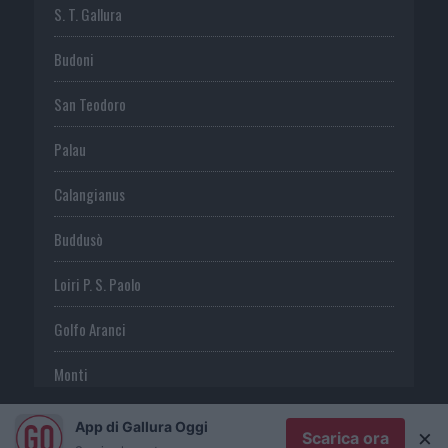
S. T. Gallura
Budoni
San Teodoro
Palau
Calangianus
Buddusò
Loiri P. S. Paolo
Golfo Aranci
Monti
Telti
App di Gallura Oggi
×
Scarica ora