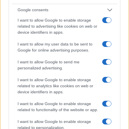
Google consents
TEMI:
Criptovalute
Criptovalute Online
Dogecoin
Investimenti Criptovalute
I want to allow Google to enable storage
related to advertising like cookies on web or
Monete Digitali
Satoshi Nakamoto
device identifiers in apps.
Inviaci le tue segnalazioni,
I want to allow my user data to be sent to
i tuoi video e le tue foto
Google for online advertising purposes.
Su WhatsApp al numero +39
I want to allow Google to send me
345 356 7512
personalized advertising.
I want to allow Google to enable storage
related to analytics like cookies on web or
Notizie in tempo reale?
device identifiers in apps.
Entra nel canale telegram di
I want to allow Google to enable storage
GalluraOggi.it
related to functionality of the website or app.
I want to allow Google to enable storage
related to personalization.