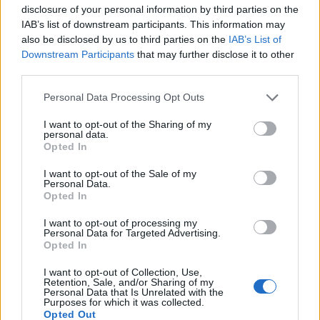
disclosure of your personal information by third parties on the
IAB’s list of downstream participants. This information may
also be disclosed by us to third parties on the
IAB’s List of
Downstream Participants
that may further disclose it to other
third parties.
Please note that this website/app uses one or more Google
Personal Data Processing Opt Outs
services and may gather and store information including but
not limited to your visit or usage behaviour. You may click to
I want to opt-out of the Sharing of my
Vuoi rimuovere le pubblicità nazionali?
personal data.
grant or deny consent to Google and its third-party tags to
Opted In
use your data for below specified purposes in below Google
Puoi abbonarti a
soli € 1,10 al mese
consent section.
I want to opt-out of the Sale of my
Personal Data.
cliccando
qui
Opted In
Sei già abbonato?
I want to opt-out of processing my
Personal Data for Targeted Advertising.
Opted In
Puoi effettuare l'accesso andando nella
I want to opt-out of Collection, Use,
sezione
Login
dal menù del sito o
Retention, Sale, and/or Sharing of my
Personal Data that Is Unrelated with the
cliccando
qui
Purposes for which it was collected.
Opted Out