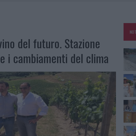
HE IL CENTRO ACCOGLIENZA MINORI CHIUDE
RO SPACCIO E DEGRADO: ESPLODE LA PROTESTA
SCEGLIERE LA SOLUZIONE IDEALE PER LA CASA E L’UFFICIO
NOT
KEND A OLBIA E IN GALLURA
vino del futuro. Stazione
e i cambiamenti del clima