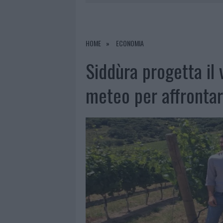
7 AGOSTO 2026
|
CALANGIANUS, DOPO LE POLEMIC
7 AGOSTO 2026
|
OLBIA, DIVIETO DI SOSTA CONT
7 AGOSTO 2026
|
PAUSA CAFFÈ IMPECCABILE: COME 
HOME
ECONOMIA
7 AGOSTO 2026
|
LE PREVISIONI METEO PER IL WEE
Siddùra progetta il 
meteo per affrontar