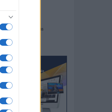
I nostri cari
Giovannimaria Cabras