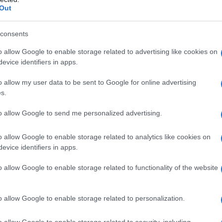
 offre una panoramica reale sul territorio
Out
on International, organizzazione no profit
consents
rdia dell’ambiente e la protezione della
o allow Google to enable storage related to advertising like cookies on
cole che potrebbero essere seriamente
evice identifiers in apps.
mbiamenti climatici entro il 2050.
Gran
o allow my user data to be sent to Google for online advertising
degna sono circoscritte col colore rosso, quello
s.
vare a soluzioni innovative prima degli altri è
nere un alto livello di qualità dei propri
to allow Google to send me personalized advertising.
lima di Siddùra e l’adattamento delle piante
ano la migliore risposta a quello che sta
o allow Google to enable storage related to analytics like cookies on
uggero -. Ripercorriamo la storia: il vitigno
evice identifiers in apps.
te per la sua resistenza al salmastro e ai
o allow Google to enable storage related to functionality of the website
facilmente coltivabile nelle fasce costiere.
Il
à anche un cambiamento del gusto.
É stato
cese, nella zona della Borgogna: attraverso
o allow Google to enable storage related to personalization.
come saranno i Borgogna nel 2050, diversi da
enti climatici.
Anche in Sardegna ci sarà
o allow Google to enable storage related to security, including