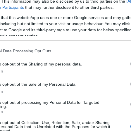
. This information may also be disclosed by us to third parties on the
IA
ursioni termiche che incidono sulla qualità
Participants
that may further disclose it to other third parties.
e sulla prevenzione dei trattamenti fitosanitari:
 that this website/app uses one or more Google services and may gath
tà incidono sullo sviluppo delle nevrosi in
including but not limited to your visit or usage behaviour. You may click 
mutamenti e suggerisce all’agronomo il
 to Google and its third-party tags to use your data for below specifi
icazione del concetto di tecnologia al servizio
ogle consent section.
 “Piante che parlano” abbiamo adottato una
 di monitorare lo stato idrico del suolo e
l Data Processing Opt Outs
ta in base alle mutanti condizioni climatiche –
o opt-out of the Sharing of my personal data.
o di Siddùra -. Poi c’è la stazione meteo con la
In
a di lavoro sui vitigni, visualizzando le
atiche giornalmente e nell’arco della
o opt-out of the Sale of my Personal Data.
ogia applicata alle conoscenze umane della
In
utamenti climatici in vantaggi, prevenire i
 e usufruire di un sistema di supporto
to opt-out of processing my Personal Data for Targeted
ing.
ntuali situazioni limite.
In questo Siddùra è
In
o da aver avviato una collaborazione con
o opt-out of Collection, Use, Retention, Sale, and/or Sharing
acenza per lo studio dell’incidenza di una
ersonal Data that Is Unrelated with the Purposes for which it
lected.