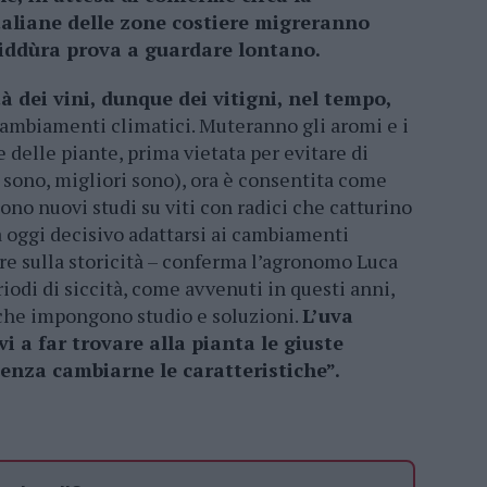
italiane delle zone costiere migreranno
, Siddùra prova a guardare lontano.
 dei vini, dunque dei vitigni, nel tempo,
ambiamenti climatici. Muteranno gli aromi e i
ne delle piante, prima vietata per evitare di
 sono, migliori sono), ora è consentita come
dono nuovi studi su viti con radici che catturino
à oggi decisivo adattarsi ai cambiamenti
re sulla storicità – conferma l’agronomo Luca
riodi di siccità, come avvenuti in questi anni,
che impongono studio e soluzioni.
L’uva
 a far trovare alla pianta le giuste
senza cambiarne le caratteristiche”.