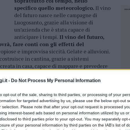
soprattutto col tempo, nello
specifico quello meteorologico.
Il vino
del futuro nasce nelle campagne di
Luogosanto, grazie alla visione di
un’azienda che è stata capace di
anticipare i tempi.
Il vino del futuro,
vrà, fare conti con gli effetti del
opiose e improvvisa siccità. Gelate e alluvioni.
costruisce in cantina, grazie a sistemi
creata in casa, capace di mappare e prevedere
timana sul campo e nei campi, nelle celle
allaci modelli previsionali dei siti web.
i.it -
Do Not Process My Personal Information
a qualche anno impegna Siddùra con lo studio
to opt-out of the sale, sharing to third parties, or processing of your per
o terroir, ci ha confermato come l’
analisi del
formation for targeted advertising by us, please use the below opt-out s
r selection. Please note that after your opt-out request is processed y
portante nella previsione del
eing interest-based ads based on personal information utilized by us or
tiche
– spiega Massimo Ruggero,
disclosed to third parties prior to your opt-out. You may separately opt-
ina di Luogosanto -. Siddùra si è dotata di un
losure of your personal information by third parties on the IAB’s list of
NEC
o che consente di studiare il microclima,