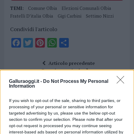
TEMI:
Comune Olbia
Elezioni Comunali Olbia
Fratelli D’italia Olbia
Gigi Carbini
Settimo Nizzi
Condividi l'articolo
F
T
Pi
W
S
a
w
n
h
h
ce
it
te
at
a
Articolo precedente
b
te
re
s
re
Prossimo articolo
o
r
st
A
Galluraoggi.it -
Do Not Process My Personal
Information
o
p
NOTIZIE RECENTI
k
p
If you wish to opt-out of the sale, sharing to third parties, or
processing of your personal or sensitive information for
Notre-Dame de Paris conquista Olbia, la prima
targeted advertising by us, please use the below opt-out
section to confirm your selection. Please note that after your
al Molo Brin è un successo
opt-out request is processed you may continue seeing
interest-based ads based on personal information utilized by