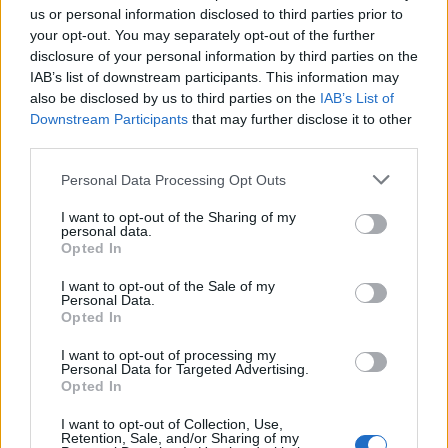
Strada Sassari-Olbia, incidente all’alba: ferito il
us or personal information disclosed to third parties prior to
your opt-out. You may separately opt-out of the further
conducente
disclosure of your personal information by third parties on the
IAB’s list of downstream participants. This information may
Eventi in Gallura, da Jovanotti alla zuppa
also be disclosed by us to third parties on the
IAB’s List of
Downstream Participants
that may further disclose it to other
gallurese: gli appuntamenti da non perdere
third parties.
Please note that this website/app uses one or more Google
Personal Data Processing Opt Outs
Lettini e arredi abusivi sulla spiaggia libera,
services and may gather and store information including but
sequestri a Olbia e Arzachena
not limited to your visit or usage behaviour. You may click to
I want to opt-out of the Sharing of my
personal data.
grant or deny consent to Google and its third-party tags to
Opted In
use your data for below specified purposes in below Google
È morto Francesco Guccini, il maestro che
consent section.
I want to opt-out of the Sale of my
rifiutò la Costa Smeralda
Personal Data.
Opted In
Nuovo sportello rifiuti a Palau, una svolta per gli
I want to opt-out of processing my
Personal Data for Targeted Advertising.
utenti
Opted In
I want to opt-out of Collection, Use,
Migliori agenzie per l’Attestazione SOA in Italia:
Retention, Sale, and/or Sharing of my