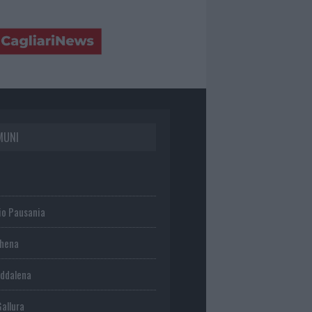
MUNI
io Pausania
chena
ddalena
Gallura