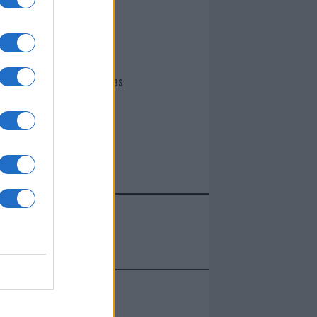
I nostri cari
Giovannimaria Cabras