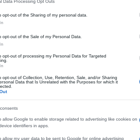
l Data Processing Opt Outs
do nella sezione
Login
dal menù del sito o
o opt-out of the Sharing of my personal data.
In
o opt-out of the Sale of my Personal Data.
asi Sardegna
Indice Rt Sardegna
Notizie Sardegna
In
a
to opt-out of processing my Personal Data for Targeted
eale?
ing.
In
gram di GalluraOggi.it
o opt-out of Collection, Use, Retention, Sale, and/or Sharing
ersonal Data that Is Unrelated with the Purposes for which it
lected.
Out
lazioni, i tuoi video e le tue foto
ro +39 345 356 7512
consents
o allow Google to enable storage related to advertising like cookies on
evice identifiers in apps.
o allow my user data to be sent to Google for online advertising