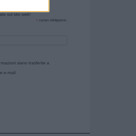
cate sul sito web!
*
campo obbligatorio
rmazioni siano trasferite a
e e-mail.