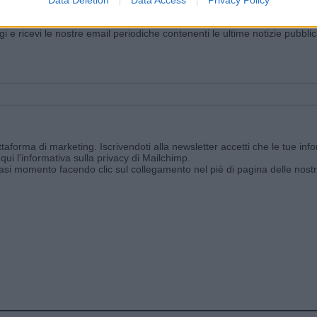
Data Deletion
Data Access
Privacy Policy
iornato?
ggi e ricevi le nostre email periodiche contenenti le ultime notizie pubbli
aforma di marketing. Iscrivendoti alla newsletter accetti che le tue info
qui l'informativa sulla privacy di Mailchimp
.
siasi momento facendo clic sul collegamento nel piè di pagina delle nostr