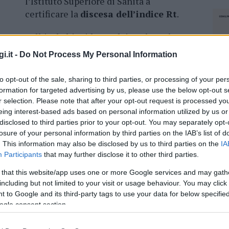
l’Istituto Superiore di Sanità a
certificare la
discesa dell’indice Rt
.
Sull’isola l’incidenza dei
casi ogni
100mila abitanti scende a 57,8
.
i.it -
Do Not Process My Personal Information
Confermato anche il rischio bianco con
co. In calo anche la
percentuale di
to opt-out of the sale, sharing to third parties, or processing of your per
 10% in terapia intensiva e al 12% in area
formation for targeted advertising by us, please use the below opt-out s
r selection. Please note that after your opt-out request is processed y
eing interest-based ads based on personal information utilized by us or
disclosed to third parties prior to your opt-out. You may separately opt-
losure of your personal information by third parties on the IAB’s list of
. This information may also be disclosed by us to third parties on the
IA
Participants
that may further disclose it to other third parties.
azionali?
 that this website/app uses one or more Google services and may gath
 mese
cliccando
qui
including but not limited to your visit or usage behaviour. You may click 
 to Google and its third-party tags to use your data for below specifi
ogle consent section.
NEC