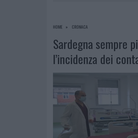
PRIVATA”
8 AGOSTO 2026
|
INCENDIO NELLA NOTTE A OLBIA,
8 AGOSTO 2026
|
A FUOCO UN DEPOSITO CON BOMB
HOME
CRONACA
8 AGOSTO 2026
|
RISTORANTE DISTRUTTO DALLE F
Sardegna sempre pi
8 AGOSTO 2026
|
JOVANOTTI, GABRY PONTE E ALF
l’incidenza dei cont