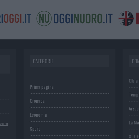
CATEGORIE
CO
Olbia
Prima pagina
Temp
Cronaca
Arza
Economia
La Ma
.com
Sport
S. T. 