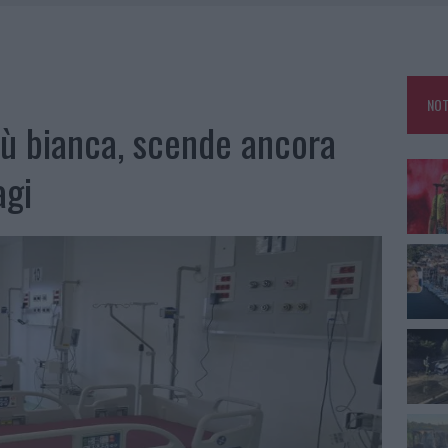
 A FUOCO DUE FURGONI
OLE, INTERVENTO DEI VIGILI DEL FUOCO A RUDALZA
NOT
IAMME A LA MADDALENA, INCENDIO A MONTI D’À RENA
ù bianca, scende ancora
A: OLBIA OMBELICO DEL MONDO PER UNA NOTTE
agi