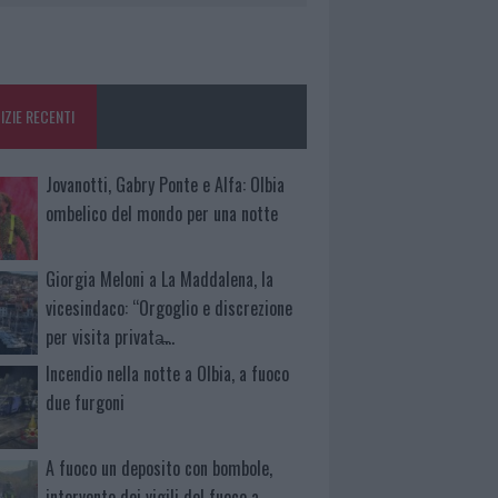
IZIE RECENTI
Jovanotti, Gabry Ponte e Alfa: Olbia
ombelico del mondo per una notte
Giorgia Meloni a La Maddalena, la
vicesindaco: “Orgoglio e discrezione
per visita privata̶…
Incendio nella notte a Olbia, a fuoco
due furgoni
A fuoco un deposito con bombole,
intervento dei vigili del fuoco a