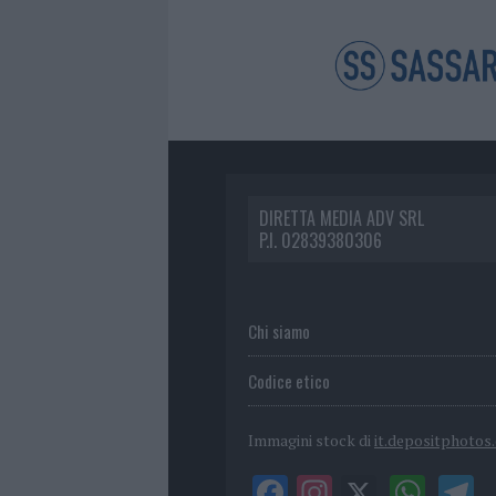
DIRETTA MEDIA ADV SRL
P.I. 02839380306
Chi siamo
Codice etico
Immagini stock di
it.depositphotos