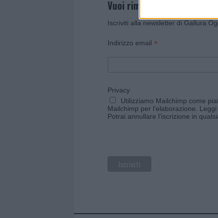
Vuoi rimanere sempre agg
Iscriviti alla newsletter di Gallura O
*
Indirizzo email
Privacy
Utilizziamo Mailchimp come piatt
Mailchimp per l'elaborazione.
Leggi 
Potrai annullare l'iscrizione in qual