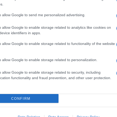
ime news da
Google News
s.
to allow Google to send me personalized advertising.
o allow Google to enable storage related to analytics like cookies on
evice identifiers in apps.
o allow Google to enable storage related to functionality of the website
dente
Prossimo articolo
o allow Google to enable storage related to personalization.
o allow Google to enable storage related to security, including
cation functionality and fraud prevention, and other user protection.
Invia un Comunicato Stampa
|
Pubblicità
|
Segnala
CONFIRM