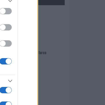
Mario Malu
Paolo Pinna
Martina Agostina Diturco
I nostri cari
I nostri cari