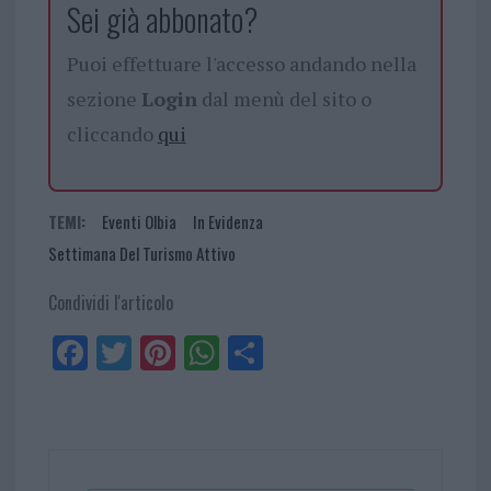
Sei già abbonato?
Puoi effettuare l'accesso andando nella
sezione
Login
dal menù del sito o
cliccando
qui
TEMI:
Eventi Olbia
In Evidenza
Settimana Del Turismo Attivo
Condividi l'articolo
Fa
Tw
Pi
W
Sh
ce
itt
nt
ha
ar
bo
er
er
ts
e
ok
es
Ap