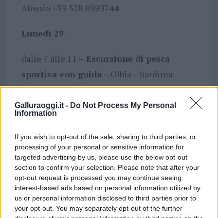
Aloysia +39 328 8999744
Lunedì 29
dalle 7 alle 11 –
Escursione di pesca
sportiva con guida
– Olbia – Sardinia
Fishing Experience – Gigi +39 329 2962303
Galluraoggi.it -
Do Not Process My Personal
Information
dalle 9 alle 12–
SUP
experience
(escursione in SUP) – Porto
If you wish to opt-out of the sale, sharing to third parties, or
Istana (e/o altre spiagge) – Sunrise SUPer –
processing of your personal or sensitive information for
targeted advertising by us, please use the below opt-out
Aloysia +39 328 8999744
section to confirm your selection. Please note that after your
opt-out request is processed you may continue seeing
dalle 9 alle 18–
Trattamento Reiki
– Olbia
interest-based ads based on personal information utilized by
us or personal information disclosed to third parties prior to
– Olistica Energia – Laura +39 3381071007
your opt-out. You may separately opt-out of the further