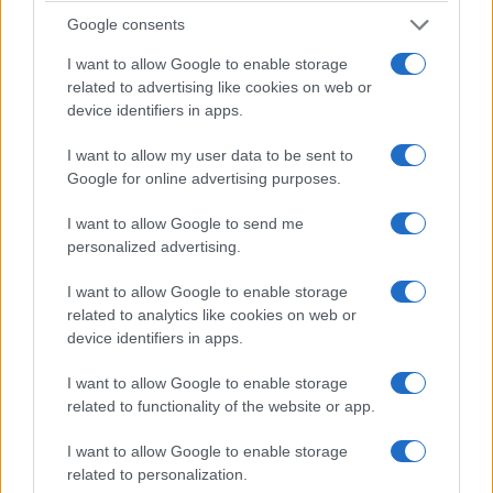
Fishing Experience – Gigi +39 329 2962303
Google consents
I want to allow Google to enable storage
dalle 16 alle 17:30 –
Olbia Bike tour
– Olbia
related to advertising like cookies on web or
– Ufficio Turistico Olbia – +39 0789 52206
device identifiers in apps.
I want to allow my user data to be sent to
Martedì 30
Google for online advertising purposes.
dalle 7alle 11–
Escursione di pesca
I want to allow Google to send me
personalized advertising.
sportiva con guida
– Olbia – Sardinia
Fishing Experience – Gigi +39 329 2962303
I want to allow Google to enable storage
related to analytics like cookies on web or
device identifiers in apps.
dalle 9alle 18–
Massaggio olistico
– Olbia
I want to allow Google to enable storage
– Olistica Energia – Laura +39 3381071007
related to functionality of the website or app.
dalle 9 alle 12–
SUP
I want to allow Google to enable storage
related to personalization.
experience
(escursione in SUP) – Porto