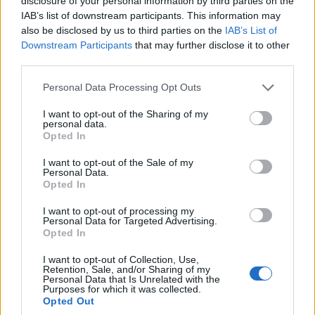
disclosure of your personal information by third parties on the
dalle 10 alle 12:30 –
Escursione in Gravel
IAB’s list of downstream participants. This information may
also be disclosed by us to third parties on the
IAB’s List of
Bike sul Monte Moro
– San Pantaleo –
Downstream Participants
that may further disclose it to other
Manubrio Basso – Marco +39 340 7214494
third parties.
Please note that this website/app uses one or more Google
Personal Data Processing Opt Outs
dalle 10 alle 12:30 –
Gita guidata con
services and may gather and store information including but
not limited to your visit or usage behaviour. You may click to
I want to opt-out of the Sharing of my
canoe doppie o singole
– Olbia – Ecosport
personal data.
grant or deny consent to Google and its third-party tags to
Opted In
Sardinia – Tommaso +39 333 1422999
use your data for below specified purposes in below Google
consent section.
I want to opt-out of the Sale of my
Personal Data.
dalle 10 alle 16–
Escursione in barca
Opted In
Golfo di Olbia
– Olbia – Molo Bosazza –
I want to opt-out of processing my
Sarda Service Maeine – Roberto +39
Personal Data for Targeted Advertising.
Opted In
3884239597
I want to opt-out of Collection, Use,
Retention, Sale, and/or Sharing of my
dalle 16 alle 20 –
Escursione di pesca
Personal Data that Is Unrelated with the
Purposes for which it was collected.
Opted Out
sportiva con guida
– Olbia – Sardinia