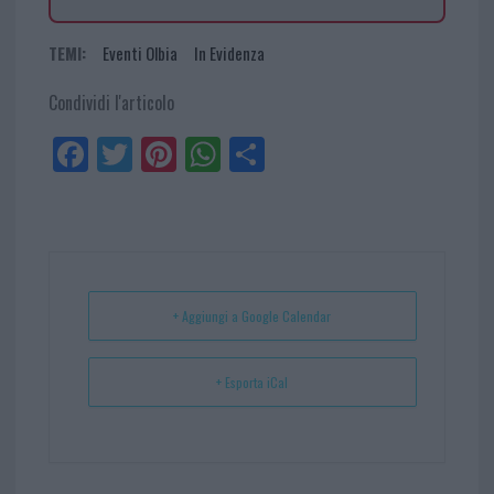
TEMI:
Eventi Olbia
In Evidenza
Condividi l'articolo
Fa
Tw
Pi
W
Sh
ce
itt
nt
ha
ar
bo
er
er
ts
e
ok
es
Ap
t
p
+ Aggiungi a Google Calendar
+ Esporta iCal