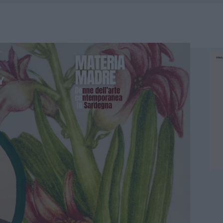
HE IL CENTRO ACCOGLIENZA MINORI CHIUDE
RO SPACCIO E DEGRADO: ESPLODE LA PROTESTA
SCEGLIERE LA SOLUZIONE IDEALE PER LA CASA E L’UFFICIO
KEND A OLBIA E IN GALLURA