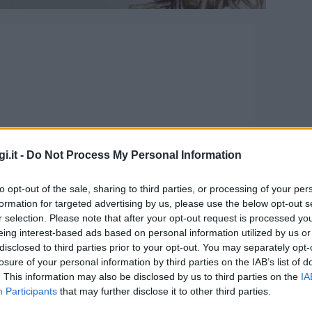
i.it -
Do Not Process My Personal Information
nico e dell’illustrazione ad
to opt-out of the sale, sharing to third parties, or processing of your per
formation for targeted advertising by us, please use the below opt-out s
r selection. Please note that after your opt-out request is processed y
eing interest-based ads based on personal information utilized by us or
disclosed to third parties prior to your opt-out. You may separately opt-
e: donne dell’arte contemporanea in
losure of your personal information by third parties on the IAB’s list of
. This information may also be disclosed by us to third parties on the
IA
orazione con la curatrice d’arte Daniela
Participants
that may further disclose it to other third parties.
alle 16:00 alle 18:00, all’Olbia Community Hub