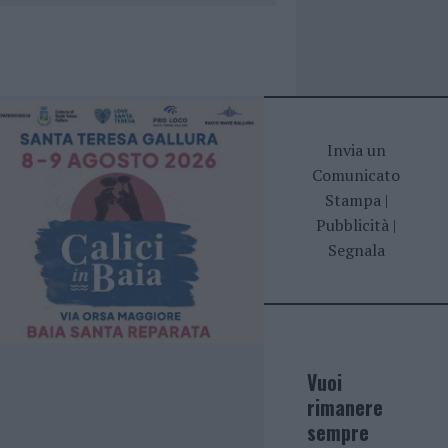
Invia un
Comunicato
Stampa
|
Pubblicità
|
Segnala
Vuoi
rimanere
sempre