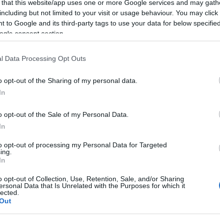
 that this website/app uses one or more Google services and may gath
, pittrice botanica che racconta la Sardegna
including but not limited to your visit or usage behaviour. You may click 
 to Google and its third-party tags to use your data for below specifi
i di straordinaria bellezza.
ogle consent section.
a rigore scientifico ed emozione. Attualmente
l Data Processing Opt Outs
Grazia Deledda: la giardiniera” all’Orto
o opt-out of the Sharing of my personal data.
ino al 30 aprile. L’incontro è aperto al
In
i.
o opt-out of the Sale of my Personal Data.
In
ità nazionali?
to opt-out of processing my Personal Data for Targeted
ing.
al mese
cliccando
qui
In
o opt-out of Collection, Use, Retention, Sale, and/or Sharing
ersonal Data that Is Unrelated with the Purposes for which it
lected.
Out
ando nella sezione
Login
dal menù del sito