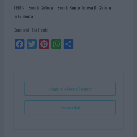
TEMI:
Eventi Gallura
Eventi Santa Teresa Di Gallura
In Evidenza
Condividi l'articolo
Fa
Tw
Pi
W
Sh
ce
itt
nt
ha
ar
bo
er
er
ts
e
ok
es
Ap
t
p
+ Aggiungi a Google Calendar
+ Esporta iCal