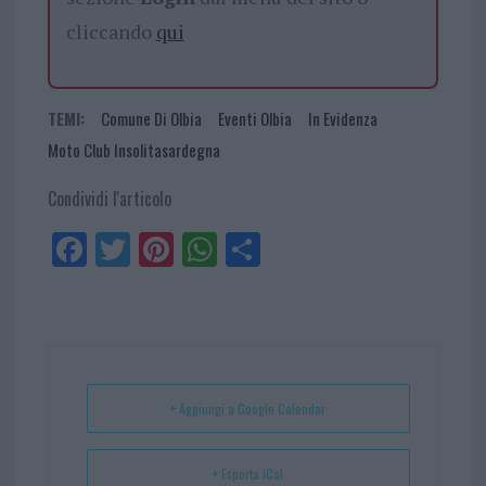
cliccando
qui
TEMI:
Comune Di Olbia
Eventi Olbia
In Evidenza
Moto Club Insolitasardegna
Condividi l'articolo
Fa
Tw
Pi
W
Sh
ce
itt
nt
ha
ar
bo
er
er
ts
e
ok
es
Ap
t
p
+ Aggiungi a Google Calendar
+ Esporta iCal