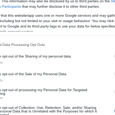
. This information may also be disclosed by us to third parties on the
IA
Participants
that may further disclose it to other third parties.
ini è una priorità fondamentale per il
 that this website/app uses one or more Google services and may gath
ica, l’Amministrazione comunale organizza
including but not limited to your visit or usage behaviour. You may click 
zione gratuiti, rivolti alla popolazione, con
 to Google and its third-party tags to use your data for below specifi
ogle consent section.
si precoce e migliorare la qualità della vita
rappresenta uno degli strumenti più efficaci
l Data Processing Opt Outs
salute e di quella collettiva. Partecipare agli
o opt-out of the Sharing of my personal data.
lta responsabile, consapevole e orientata al
In
o opt-out of the Sale of my Personal Data.
 importante:
Diagnosi precoce:
Individuare
In
ziali aumenta notevolmente le possibilità di
to opt-out of processing my Personal Data for Targeted
ing.
attie, se scoperte per tempo, possono essere
In
ed efficace.
Migliore qualità della vita:
o opt-out of Collection, Use, Retention, Sale, and/or Sharing
ersonal Data that Is Unrelated with the Purposes for which it
icazioni future, ridurre il rischio di
lected.