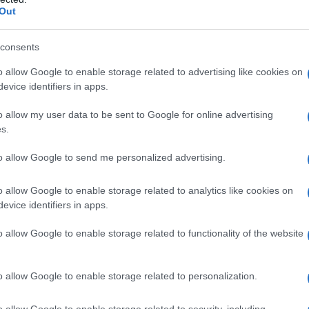
Out
e più a lungo uno stato di salute ottimale.
La prevenzione contribuisce a diminuire il
consents
ttamenti costosi, generando benefici non solo
o allow Google to enable storage related to advertising like cookies on
l’intero sistema sanitario.
Maggiore
evice identifiers in apps.
 salute:
Gli screening offrono l’occasione
o allow my user data to be sent to Google for online advertising
tato di salute, ricevere informazioni utili e
s.
orretti.
Accessibilità per tutti:
Grazie
to allow Google to send me personalized advertising.
i, gli screening sono facilmente accessibili
o allow Google to enable storage related to analytics like cookies on
polazione, favorendo l’inclusione e la parità
evice identifiers in apps.
o allow Google to enable storage related to functionality of the website
nifica investire nel futuro di Badesi,
a, informata e attenta al benessere
o allow Google to enable storage related to personalization.
iva dei cittadini è fondamentale per il
o allow Google to enable storage related to security, including