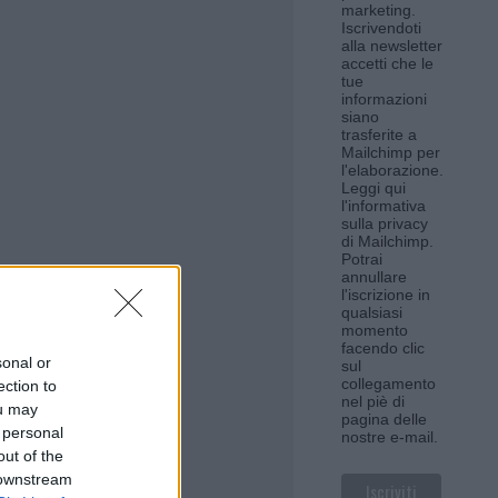
marketing.
Iscrivendoti
alla newsletter
accetti che le
tue
informazioni
siano
trasferite a
Mailchimp per
l'elaborazione.
Leggi qui
l'informativa
sulla privacy
di Mailchimp
.
Potrai
annullare
l'iscrizione in
qualsiasi
momento
facendo clic
sonal or
sul
collegamento
ection to
nel piè di
ou may
pagina delle
 personal
nostre e-mail.
out of the
 downstream