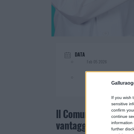
DATA
Feb 05 2026
Evento terminato!
Galluraogg
If you wish 
sensitive in
Il Comune di Badesi p
confirm you
continue se
vantaggi degli scree
information 
further disc