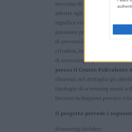
successo di queste iniziative. I
authenti
aderire agli screening organizza
significa vivere meglio domani.
possiamo proteggerla. Il Comune
di prevenzione e conferma il pr
cittadini, invitando la popolazi
di screening di prevenzione, che
presso il Centro Polivalente d
illustrati nel dettaglio gli obiet
tipologie di screening messi a d
favorire la diagnosi precoce e 
Il progetto prevede i seguenti 
Screening tiroideo