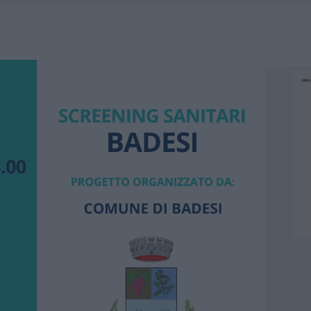
HE IL CENTRO ACCOGLIENZA MINORI CHIUDE
RO SPACCIO E DEGRADO: ESPLODE LA PROTESTA
SCEGLIERE LA SOLUZIONE IDEALE PER LA CASA E L’UFFICIO
KEND A OLBIA E IN GALLURA