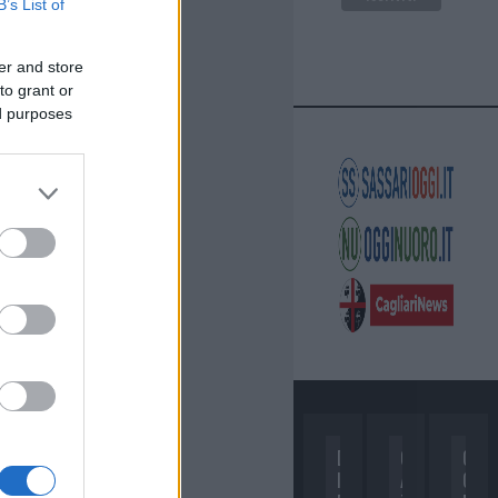
B’s List of
er and store
to grant or
ed purposes
D
C
C
I
A
O