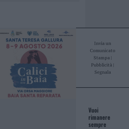
Invia un
Comunicato
Stampa
|
Pubblicità
|
Segnala
Vuoi
rimanere
sempre