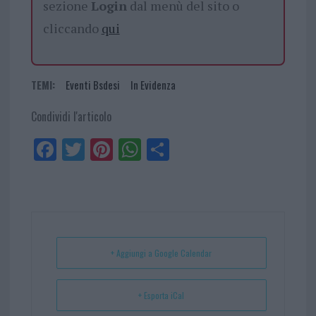
sezione
Login
dal menù del sito o
cliccando
qui
TEMI:
Eventi Bsdesi
In Evidenza
Condividi l'articolo
Fa
Tw
Pi
W
Sh
ce
itt
nt
ha
ar
bo
er
er
ts
e
ok
es
Ap
t
p
+ Aggiungi a Google Calendar
+ Esporta iCal