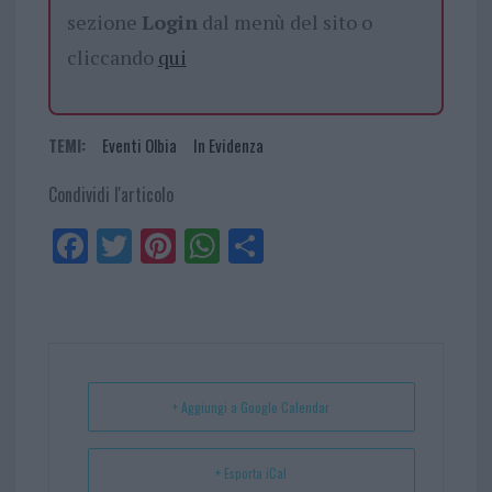
sezione
Login
dal menù del sito o
cliccando
qui
TEMI:
Eventi Olbia
In Evidenza
Condividi l'articolo
Fa
Tw
Pi
W
Sh
ce
itt
nt
ha
ar
bo
er
er
ts
e
ok
es
Ap
t
p
+ Aggiungi a Google Calendar
+ Esporta iCal