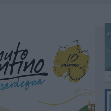
ZIONE SOA IN ITALIA: LISTA DELLE 4 REALTÀ PIÙ EFFICIENTI NELLA GESTIONE
 OUT AD OLBIA PER IL READING SU ATZENI
NNI DEL DIVING CENTER DI TEGGE
 ARZACHENA: FERITO IL CONDUCENTE