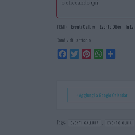
o cliccando
qui
TEMI:
Eventi Gallura
Evento Olbia
In Ev
Condividi l'articolo
Fa
Tw
Pi
W
Sh
ce
itt
nt
ha
ar
bo
er
er
ts
e
ok
es
Ap
t
p
+ Aggiungi a Google Calendar
Tags:
,
EVENTI GALLURA
EVENTO OLBIA