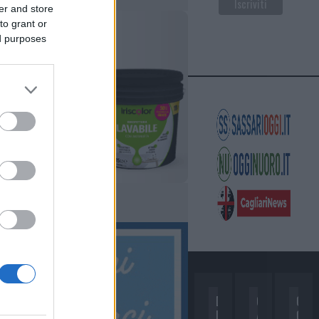
er and store
to grant or
ed purposes
D
C
C
I
A
O