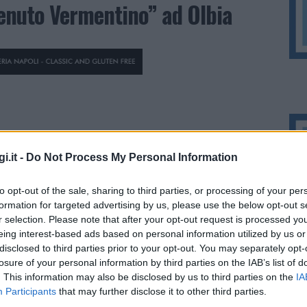
enuto Vermentino” ad Olbia
i.it -
Do Not Process My Personal Information
to opt-out of the sale, sharing to third parties, or processing of your per
formation for targeted advertising by us, please use the below opt-out s
r selection. Please note that after your opt-out request is processed y
eing interest-based ads based on personal information utilized by us or
ifestazione che promuove il Vermentino di
disclosed to third parties prior to your opt-out. You may separately opt-
ultura, musica ed enogastronomia.
Durante
losure of your personal information by third parties on the IAB’s list of
. This information may also be disclosed by us to third parties on the
IA
rmentino potrete degustare il vino
Participants
that may further disclose it to other third parties.