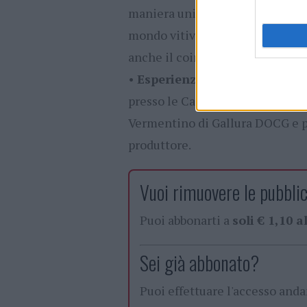
maniera unica ed originale, aspet
mondo vitivinicolo e del lavoro n
anche il coinvolgimento delle sc
•
Esperienze in Cantina:
visit
presso le Cantine aderenti all’in
Vermentino di Gallura DOCG e pr
produttore.
Vuoi rimuovere le pubblic
Puoi abbonarti a
soli € 1,10 
Sei già abbonato?
Puoi effettuare l'accesso and