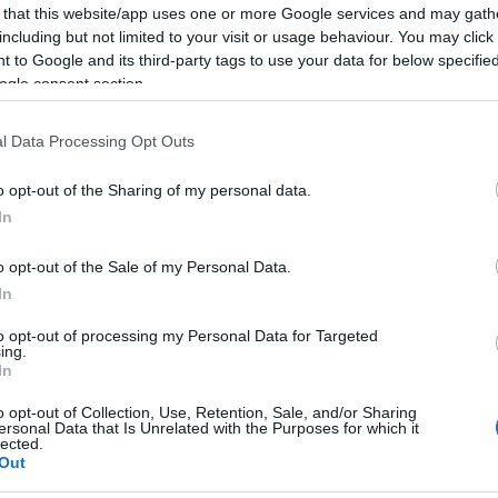
zioni tecniche
, gestite dai sommelier AIS, o
 that this website/app uses one or more Google services and may gath
nelle vie del centro di Olbia.
including but not limited to your visit or usage behaviour. You may click 
 to Google and its third-party tags to use your data for below specifi
ogle consent section.
mentino si svilupperà durante l’arco di
ve ed eventi denominata la “Settimana del
l Data Processing Opt Outs
enica 13 ottobre 2024 secondo il programma
o opt-out of the Sharing of my personal data.
In
attività commerciali, artigianali e dei servizi
o opt-out of the Sale of my Personal Data.
no ai propri clienti il Vermentino offerto dal
In
tino di Gallura DOCG.
to opt-out of processing my Personal Data for Targeted
ing.
storanti, bar e hotel aderenti all’iniziativa
In
enù e/o aperitivi a tema Vermentino.
o opt-out of Collection, Use, Retention, Sale, and/or Sharing
ersonal Data that Is Unrelated with the Purposes for which it
lected.
ta (Museo Archeologico di Olbia):
Out
olgerà la tradizionale Degustazione tecnica