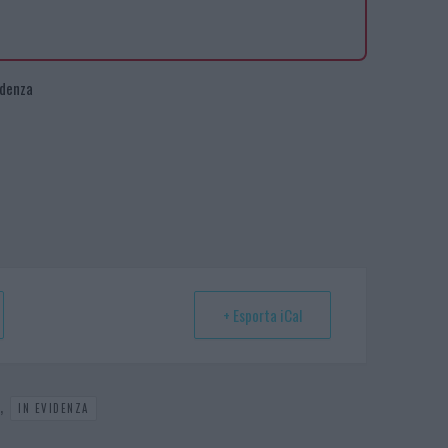
idenza
+ Esporta iCal
,
IN EVIDENZA