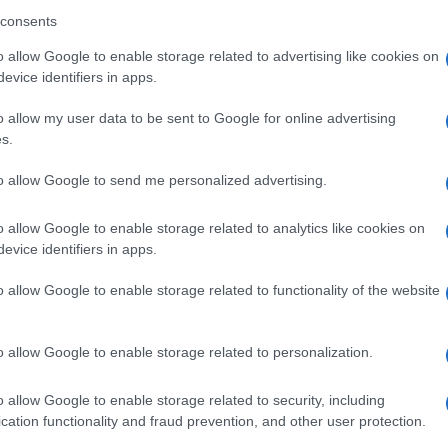
consents
i sommelier dell’A.I.S. Gallura, durante la
o allow Google to enable storage related to advertising like cookies on
ustati i migliori Vermentini di Sardegna,
evice identifiers in apps.
une etichette internazionali.
o allow my user data to be sent to Google for online advertising
s.
entro storico di Olbia verrà allestito un
 quale i visitatori potranno degustare le
to allow Google to send me personalized advertising.
i di “Gallura DOCG”, di “Sardegna”, Liguria,
o allow Google to enable storage related to analytics like cookies on
i.
evice identifiers in apps.
na ed Eventi collaterali
o allow Google to enable storage related to functionality of the website
steri e Wine tour presso alcune Cantine
o allow Google to enable storage related to personalization.
remio nazionale eno-letterario
gico di Olbia):
rivolto alle Case Editrici ed
o allow Google to enable storage related to security, including
cation functionality and fraud prevention, and other user protection.
a italiana edita in grado di cogliere, in