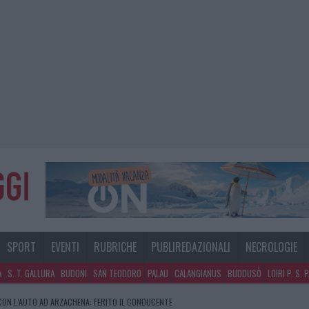
SPORT
EVENTI
RUBRICHE
PUBLIREDAZIONALI
NECROLOGIE
A
S. T. GALLURA
BUDONI
SAN TEODORO
PALAU
CALANGIANUS
BUDDUSÒ
LOIRI P. S. 
NO A TAVOLARA: SALVATE DAI VIGILI DEL FUOCO