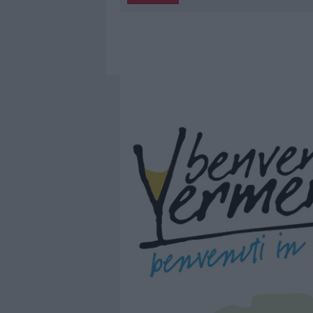
6 AGOSTO 2026
|
MIGLIORI AGENZIE PER L’ATTESTA
DELLE PRATICHE
5 AGOSTO 2026
|
“SUL FILO DEL DISCORSO”: SOLD
5 AGOSTO 2026
|
LA MADDALENA, FESTA PER I 30 A
5 AGOSTO 2026
|
ESCE DI STRADA CON L’AUTO AD