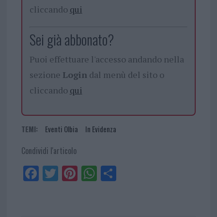
cliccando
qui
Sei già abbonato?
Puoi effettuare l'accesso andando nella
sezione
Login
dal menù del sito o
cliccando
qui
TEMI:
Eventi Olbia
In Evidenza
Condividi l'articolo
Fa
Tw
Pi
W
Sh
ce
itt
nt
ha
ar
bo
er
er
ts
e