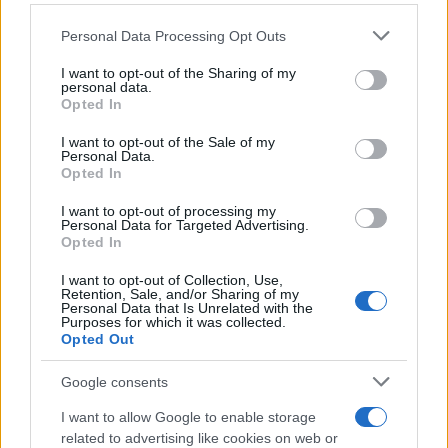
Please note that this website/app uses one or more Google
Personal Data Processing Opt Outs
services and may gather and store information including but
not limited to your visit or usage behaviour. You may click to
I want to opt-out of the Sharing of my
personal data.
grant or deny consent to Google and its third-party tags to
Opted In
use your data for below specified purposes in below Google
consent section.
I want to opt-out of the Sale of my
Personal Data.
Opted In
I want to opt-out of processing my
Personal Data for Targeted Advertising.
Opted In
I want to opt-out of Collection, Use,
Retention, Sale, and/or Sharing of my
Personal Data that Is Unrelated with the
Purposes for which it was collected.
Opted Out
Google consents
I want to allow Google to enable storage
related to advertising like cookies on web or