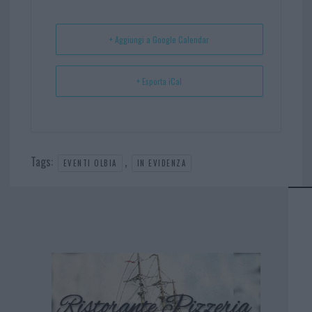
ok
es
Ap
t
p
+ Aggiungi a Google Calendar
+ Esporta iCal
Tags:
,
EVENTI OLBIA
IN EVIDENZA