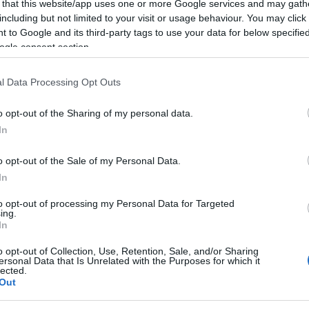
ando nella sezione
Login
dal menù del sito
 that this website/app uses one or more Google services and may gath
including but not limited to your visit or usage behaviour. You may click 
 to Google and its third-party tags to use your data for below specifi
ogle consent section.
l Data Processing Opt Outs
o opt-out of the Sharing of my personal data.
In
o opt-out of the Sale of my Personal Data.
In
to opt-out of processing my Personal Data for Targeted
ing.
In
+ Esporta iCal
o opt-out of Collection, Use, Retention, Sale, and/or Sharing
ersonal Data that Is Unrelated with the Purposes for which it
lected.
Out