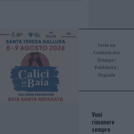
Invia un
Comunicato
Stampa
|
Pubblicità
|
Segnala
Vuoi
rimanere
sempre