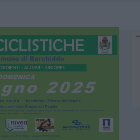
RO SPACCIO E DEGRADO: ESPLODE LA PROTESTA
SCEGLIERE LA SOLUZIONE IDEALE PER LA CASA E L’UFFICIO
GO DOLORE: STORIA E RINASCITA DELLA STRADA CHE SEGNÒ LA GALLURA
 BELLA ANCHE DAL VIVO: UN AMICO VIP SVELA COME FA