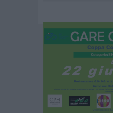
7 AGOSTO 2026
|
OLBIA, DIVIETO DI SOSTA CONT
7 AGOSTO 2026
|
PAUSA CAFFÈ IMPECCABILE: COME 
7 AGOSTO 2026
|
MONTE PINO, LA FINE DI UN LUN
7 AGOSTO 2026
|
MICHELLE HUNZIKER IN GALLURA,