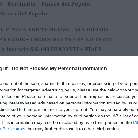
0 – Berchidda – Piazza del Popolo
 Piazza del Popolo
, PIAZZA FONTE NUOVA – VIA PIETRO
ARRIGHE – INCROCIO STRADA SU TEZZI
a incrocio S.S.199 DI MONTI – VIALE
 PIAZZA DEL POPOLO
i.it -
Do Not Process My Personal Information
ova ASD Olbia
to opt-out of the sale, sharing to third parties, or processing of your per
formation for targeted advertising by us, please use the below opt-out s
ità nazionali?
r selection. Please note that after your opt-out request is processed y
eing interest-based ads based on personal information utilized by us or
al mese
cliccando
qui
disclosed to third parties prior to your opt-out. You may separately opt-
losure of your personal information by third parties on the IAB’s list of
. This information may also be disclosed by us to third parties on the
IA
Participants
that may further disclose it to other third parties.