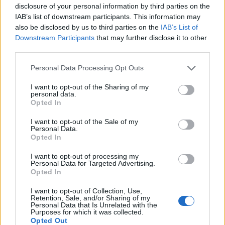
disclosure of your personal information by third parties on the
IAB’s list of downstream participants. This information may
also be disclosed by us to third parties on the
IAB’s List of
Downstream Participants
that may further disclose it to other
third parties.
Please note that this website/app uses one or more Google
Personal Data Processing Opt Outs
services and may gather and store information including but
not limited to your visit or usage behaviour. You may click to
I want to opt-out of the Sharing of my
personal data.
grant or deny consent to Google and its third-party tags to
Opted In
use your data for below specified purposes in below Google
consent section.
I want to opt-out of the Sale of my
Personal Data.
Opted In
I want to opt-out of processing my
Personal Data for Targeted Advertising.
Opted In
I want to opt-out of Collection, Use,
Retention, Sale, and/or Sharing of my
Personal Data that Is Unrelated with the
Purposes for which it was collected.
Opted Out