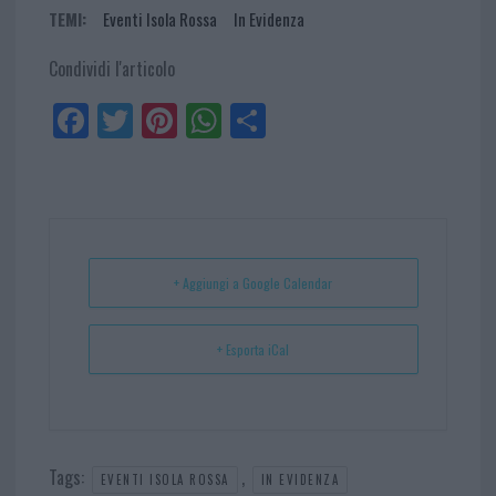
TEMI:
Eventi Isola Rossa
In Evidenza
Condividi l'articolo
Fa
Tw
Pi
W
Sh
ce
itt
nt
ha
ar
bo
er
er
ts
e
ok
es
Ap
t
p
+ Aggiungi a Google Calendar
+ Esporta iCal
Tags:
,
EVENTI ISOLA ROSSA
IN EVIDENZA