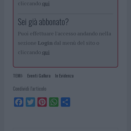
cliccando
qui
Sei già abbonato?
Puoi effettuare l'accesso andando nella
sezione
Login
dal menù del sito o
cliccando
qui
TEMI:
Eventi Gallura
In Evidenza
Condividi l'articolo
Fa
Tw
Pi
W
Sh
ce
itt
nt
ha
ar
bo
er
er
ts
e
ok
es
Ap