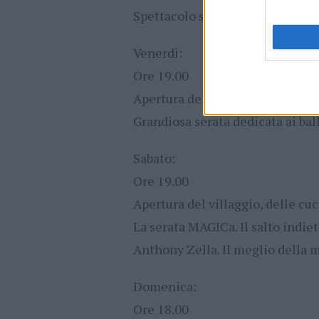
Spettacolo serale con fuoco e lu
Venerdì:
Ore 19.00
Apertura del villaggio, delle cuci
Grandiosa serata dedicata ai ba
Sabato:
Ore 19.00
Apertura del villaggio, delle cuci
La serata MAGICa. Il salto indiet
Anthony Zella. Il meglio della 
Domenica:
Ore 18.00