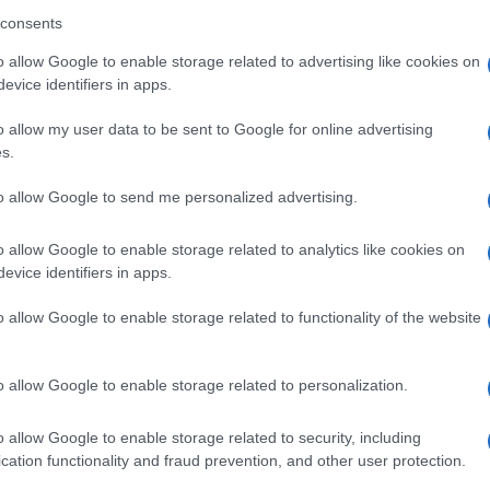
miriade di altre delizie. C’è davvero qualcosa
consents
si tratta solo di cibo. Con ben 60 stand tra
o allow Google to enable storage related to advertising like cookies on
evice identifiers in apps.
una Grande festa della birra artigianale, con
o allow my user data to be sent to Google for online advertising
s.
inarie, fresche e dissetanti, oltre agli
to allow Google to send me personalized advertising.
dei nostri barman provenienti direttamente
o allow Google to enable storage related to analytics like cookies on
evice identifiers in apps.
o allow Google to enable storage related to functionality of the website
o allow Google to enable storage related to personalization.
ne, dei birrifici e degli stand.
o allow Google to enable storage related to security, including
RATIS (Ai presenti verrà offerto un bicchiere
cation functionality and fraud prevention, and other user protection.