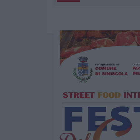
5 AGOSTO 2026
|
“SUL FILO DEL DISCORSO”: SOLD
5 AGOSTO 2026
|
LA MADDALENA, FESTA PER I 30 A
5 AGOSTO 2026
|
ESCE DI STRADA CON L’AUTO AD
5 AGOSTO 2026
|
TURISTE SI PERDONO A TAVOLARA