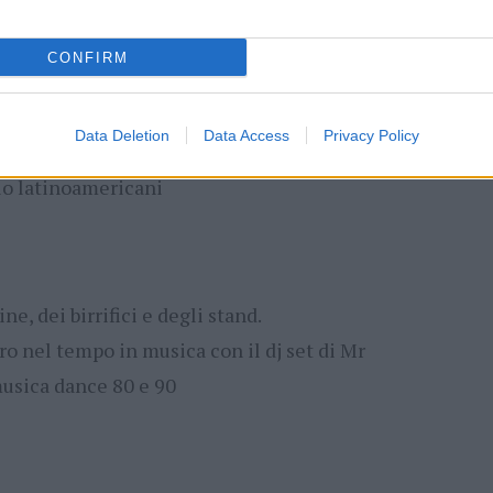
ci con Gionata Feuer Frei.
CONFIRM
Data Deletion
Data Access
Privacy Policy
ne, dei birrifici e degli stand
llo latinoamericani
ne, dei birrifici e degli stand.
ro nel tempo in musica con il dj set di Mr
musica dance 80 e 90