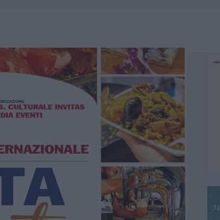
 OUT AD OLBIA PER IL READING SU ATZENI
NNI DEL DIVING CENTER DI TEGGE
 ARZACHENA: FERITO IL CONDUCENTE
: SALVATE DAI VIGILI DEL FUOCO