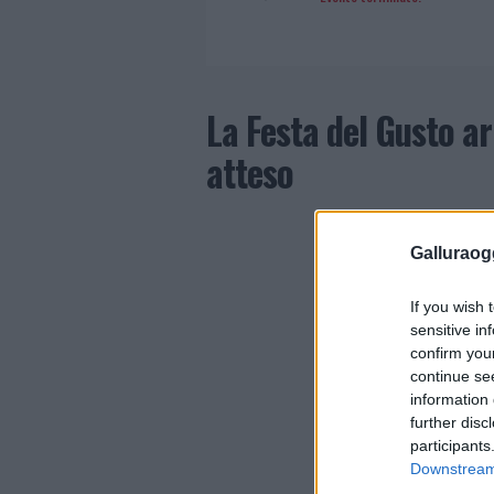
La Festa del Gusto arr
atteso
Galluraogg
If you wish 
sensitive in
confirm you
continue se
information 
further disc
participants
Downstream 