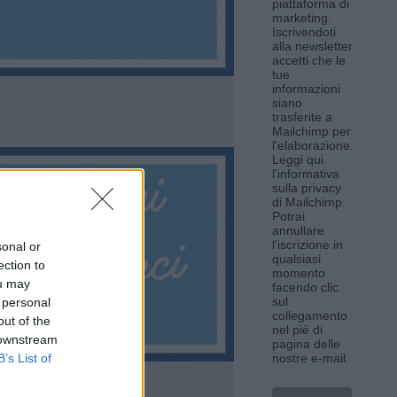
piattaforma di
marketing.
Iscrivendoti
alla newsletter
accetti che le
tue
informazioni
siano
trasferite a
Mailchimp per
l'elaborazione.
Leggi qui
l'informativa
sulla privacy
di Mailchimp
.
Potrai
annullare
l'iscrizione in
sonal or
qualsiasi
ection to
momento
ou may
facendo clic
sul
 personal
collegamento
out of the
nel piè di
 downstream
pagina delle
B’s List of
nostre e-mail.