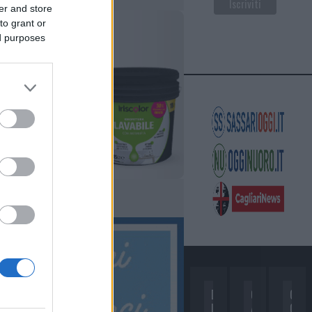
er and store
to grant or
ed purposes
D
C
C
I
A
O