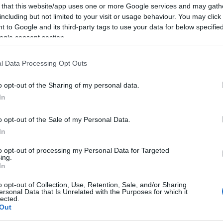
 that this website/app uses one or more Google services and may gath
e Santa Lucia a Siniscola.
including but not limited to your visit or usage behaviour. You may click 
 to Google and its third-party tags to use your data for below specifi
ogle consent section.
 del Gusto arriva a Santa Lucia, frazione di
 giovedì 27 a domenica 30 luglio, dalle 19,
l Data Processing Opt Outs
bo dal mondo e spettacoli ogni sera diversi
o opt-out of the Sharing of my personal data.
In
e avventure gastronomiche: dal rustico
o opt-out of the Sale of my Personal Data.
In
e tequila del Messico, dalla clamorosa
Provitina e Vincenti al succulento churrasco
to opt-out of processing my Personal Data for Targeted
ing.
eira. Ma non è finita qui!
In
o opt-out of Collection, Use, Retention, Sale, and/or Sharing
aella spagnola, i classici della cucina romana,
ersonal Data that Is Unrelated with the Purposes for which it
lected.
Out
occanti fritture di mare, i panzerotti