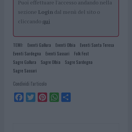
Puoi effettuare l'accesso andando nella
sezione
Login
dal menù del sito o
cliccando
qui
TEMI:
Eventi Gallura
Eventi Olbia
Eventi Santa Teresa
Eventi Sardegna
Eventi Sassari
Folk Fest
Sagre Gallura
Sagre Olbia
Sagre Sardegna
Sagre Sassari
Condividi l'articolo
Fa
Tw
Pi
W
Sh
ce
itt
nt
ha
ar
bo
er
er
ts
e
ok
es
Ap