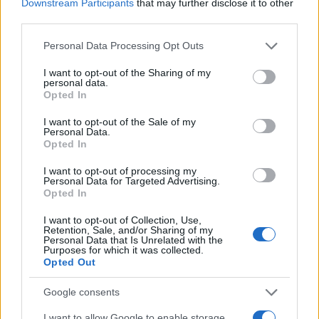
Downstream Participants
that may further disclose it to other
third parties.
Please note that this website/app uses one or more Google
Personal Data Processing Opt Outs
services and may gather and store information including but
not limited to your visit or usage behaviour. You may click to
I want to opt-out of the Sharing of my
personal data.
grant or deny consent to Google and its third-party tags to
Opted In
use your data for below specified purposes in below Google
consent section.
I want to opt-out of the Sale of my
Personal Data.
Opted In
I want to opt-out of processing my
Personal Data for Targeted Advertising.
Opted In
I want to opt-out of Collection, Use,
Retention, Sale, and/or Sharing of my
Personal Data that Is Unrelated with the
Purposes for which it was collected.
Opted Out
Google consents
I want to allow Google to enable storage