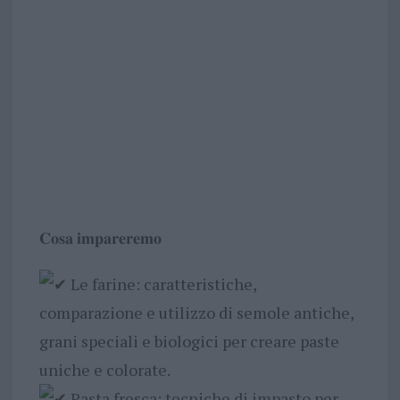
𝐂𝐨𝐬𝐚 𝐢𝐦𝐩𝐚𝐫𝐞𝐫𝐞𝐦𝐨
Le farine: caratteristiche,
comparazione e utilizzo di semole antiche,
grani speciali e biologici per creare paste
uniche e colorate.
Pasta fresca: tecniche di impasto per