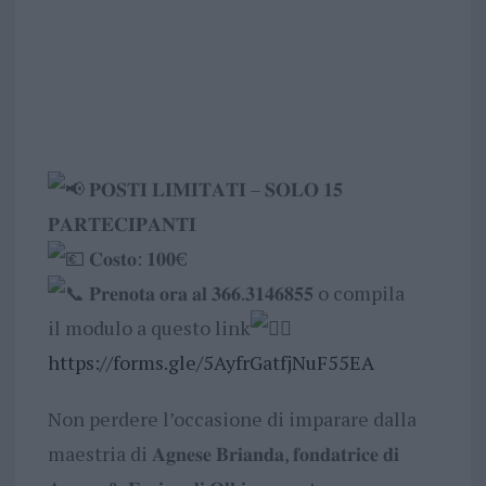
𝐏𝐎𝐒𝐓𝐈 𝐋𝐈𝐌𝐈𝐓𝐀𝐓𝐈 – 𝐒𝐎𝐋𝐎 𝟏𝟓
𝐏𝐀𝐑𝐓𝐄𝐂𝐈𝐏𝐀𝐍𝐓𝐈
𝐂𝐨𝐬𝐭𝐨: 𝟏𝟎𝟎€
𝐏𝐫𝐞𝐧𝐨𝐭𝐚 𝐨𝐫𝐚 𝐚𝐥 𝟑𝟔𝟔.𝟑𝟏𝟒𝟔𝟖𝟓𝟓 o compila
il modulo a questo link
https://forms.gle/5AyfrGatfjNuF55EA
Non perdere l’occasione di imparare dalla
maestria di 𝐀𝐠𝐧𝐞𝐬𝐞 𝐁𝐫𝐢𝐚𝐧𝐝𝐚, 𝐟𝐨𝐧𝐝𝐚𝐭𝐫𝐢𝐜𝐞 𝐝𝐢