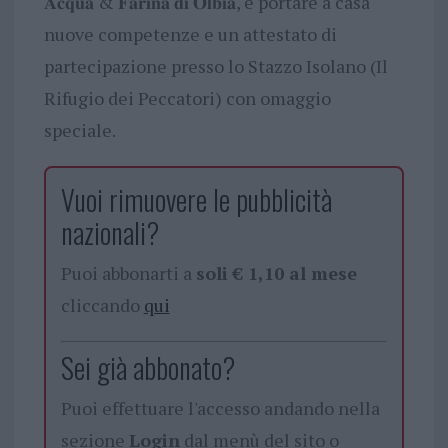
𝐀𝐜𝐪𝐮𝐚 & 𝐅𝐚𝐫𝐢𝐧𝐚 𝐝𝐢 𝐎𝐥𝐛𝐢𝐚, e portare a casa
nuove competenze e un attestato di
partecipazione presso lo Stazzo Isolano (Il
Rifugio dei Peccatori) con omaggio
speciale.
Vuoi rimuovere le pubblicità
nazionali?
Puoi abbonarti a
soli € 1,10 al mese
cliccando
qui
Sei già abbonato?
Puoi effettuare l'accesso andando nella
sezione
Login
dal menù del sito o