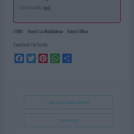
cliccando
qui
TEMI:
Eventi La Maddalena
Eventi Olbia
Condividi l'articolo
Fa
Tw
Pi
W
Sh
ce
itt
nt
ha
ar
bo
er
er
ts
e
ok
es
Ap
t
p
+ Aggiungi a Google Calendar
+ Esporta iCal