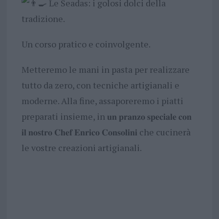
Le Seadas: i golosi dolci della
tradizione.
Un corso pratico e coinvolgente.
Metteremo le mani in pasta per realizzare
tutto da zero, con tecniche artigianali e
moderne. Alla fine, assaporeremo i piatti
preparati insieme, in 𝐮𝐧 𝐩𝐫𝐚𝐧𝐳𝐨 𝐬𝐩𝐞𝐜𝐢𝐚𝐥𝐞 𝐜𝐨𝐧
𝐢𝐥 𝐧𝐨𝐬𝐭𝐫𝐨 𝐂𝐡𝐞𝐟 𝐄𝐧𝐫𝐢𝐜𝐨 𝐂𝐨𝐧𝐬𝐨𝐥𝐢𝐧𝐢 che cucinerà
le vostre creazioni artigianali.