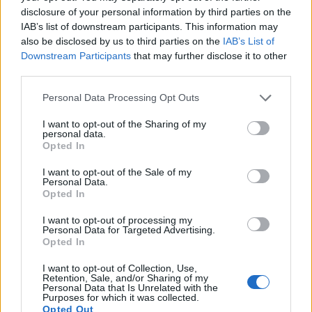
disclosure of your personal information by third parties on the
IAB’s list of downstream participants. This information may
also be disclosed by us to third parties on the
IAB’s List of
Downstream Participants
that may further disclose it to other
third parties.
Please note that this website/app uses one or more Google
Personal Data Processing Opt Outs
services and may gather and store information including but
not limited to your visit or usage behaviour. You may click to
I want to opt-out of the Sharing of my
personal data.
grant or deny consent to Google and its third-party tags to
Opted In
use your data for below specified purposes in below Google
consent section.
I want to opt-out of the Sale of my
Personal Data.
Opted In
I want to opt-out of processing my
Personal Data for Targeted Advertising.
Opted In
I want to opt-out of Collection, Use,
Retention, Sale, and/or Sharing of my
Personal Data that Is Unrelated with the
Purposes for which it was collected.
Opted Out