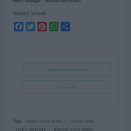
Condividi l'articolo
Fa
Tw
Pi
W
Sh
ce
itt
nt
ha
ar
bo
er
er
ts
e
ok
es
Ap
t
p
+ Aggiungi a Google Calendar
+ Esporta iCal
Tags:
,
,
EVENTI GOLFO ARANCI
EVENTI OLBIA
,
EVENTI SARDEGNA
MARCONI GOLFO ARANCI