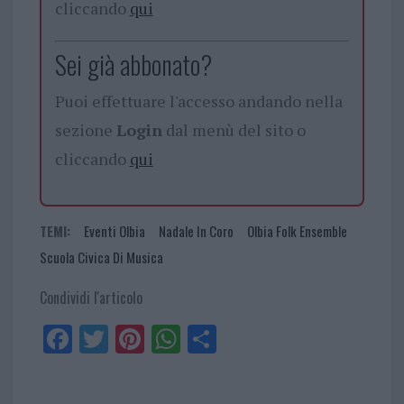
cliccando
qui
Sei già abbonato?
Puoi effettuare l'accesso andando nella
sezione
Login
dal menù del sito o
cliccando
qui
TEMI:
Eventi Olbia
Nadale In Coro
Olbia Folk Ensemble
Scuola Civica Di Musica
Condividi l'articolo
Fa
Tw
Pi
W
Sh
ce
itt
nt
ha
ar
bo
er
er
ts
e