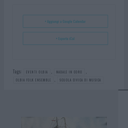
ok
es
Ap
t
p
+ Aggiungi a Google Calendar
+ Esporta iCal
Tags:
,
,
EVENTI OLBIA
NADALE IN CORO
,
OLBIA FOLK ENSEMBLE
SCUOLA CIVICA DI MUSICA