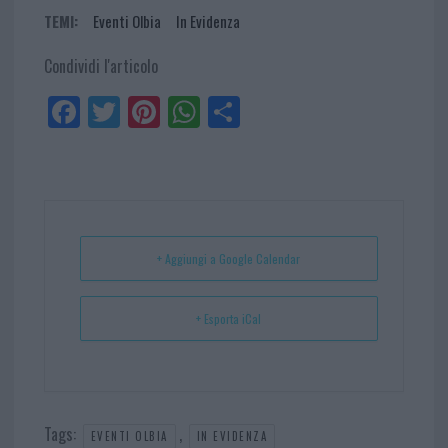
TEMI:
Eventi Olbia
In Evidenza
Condividi l'articolo
Fa
Tw
Pi
W
Sh
ce
itt
nt
ha
ar
bo
er
er
ts
e
ok
es
Ap
t
p
+ Aggiungi a Google Calendar
+ Esporta iCal
Tags:
,
EVENTI OLBIA
IN EVIDENZA