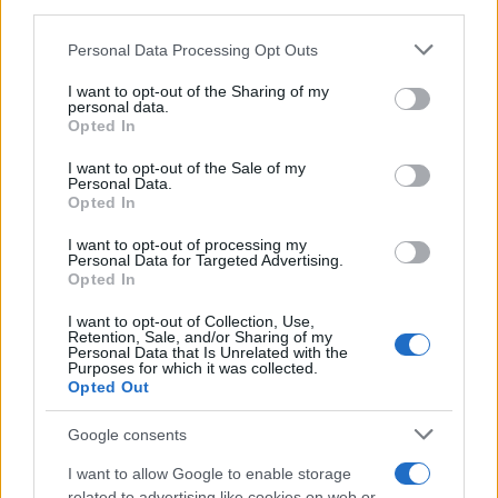
third parties.
Please note that this website/app uses one or more Google
Personal Data Processing Opt Outs
services and may gather and store information including but
not limited to your visit or usage behaviour. You may click to
I want to opt-out of the Sharing of my
personal data.
grant or deny consent to Google and its third-party tags to
Opted In
use your data for below specified purposes in below Google
consent section.
I want to opt-out of the Sale of my
Personal Data.
Opted In
I want to opt-out of processing my
Personal Data for Targeted Advertising.
Opted In
I want to opt-out of Collection, Use,
Retention, Sale, and/or Sharing of my
Personal Data that Is Unrelated with the
Purposes for which it was collected.
Opted Out
Google consents
I want to allow Google to enable storage
related to advertising like cookies on web or