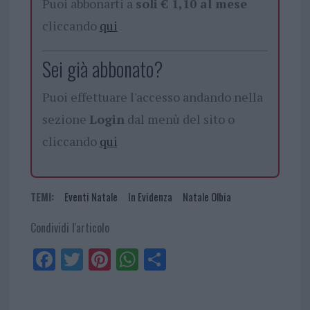
Puoi abbonarti a
soli € 1,10 al mese
cliccando
qui
Sei già abbonato?
Puoi effettuare l'accesso andando nella
sezione
Login
dal menù del sito o
cliccando
qui
TEMI:
Eventi Natale
In Evidenza
Natale Olbia
Condividi l'articolo
Fa
Tw
Pi
W
Sh
ce
itt
nt
ha
ar
bo
er
er
ts
e