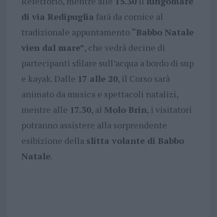
Refettorio, mentre alle
15.30
il
lungomare
di via Redipuglia
farà da cornice al
tradizionale appuntamento
“Babbo Natale
vien dal mare”
, che vedrà decine di
partecipanti sfilare sull’acqua a bordo di sup
e kayak. Dalle
17 alle 20
, il Corso sarà
animato da musica e spettacoli natalizi,
mentre alle
17.30
, al
Molo Brin
, i visitatori
potranno assistere alla sorprendente
esibizione della
slitta volante di Babbo
Natale
.