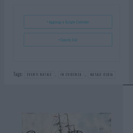
ok
es
Ap
t
p
+ Aggiungi a Google Calendar
+ Esporta iCal
Tags:
,
,
EVENTI NATALE
IN EVIDENZA
NATALE OLBIA