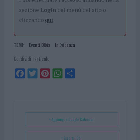
sezione
Login
dal menù del sito o
cliccando
qui
TEMI:
Eventi Olbia
In Evidenza
Condividi l'articolo
Fa
Tw
Pi
W
Sh
ce
itt
nt
ha
ar
bo
er
er
ts
e
ok
es
Ap
t
p
+ Aggiungi a Google Calendar
+ Esporta iCal