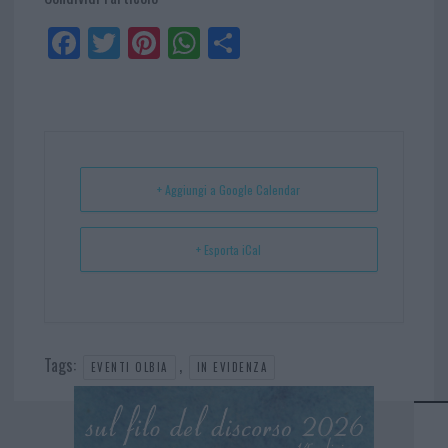
Fa
Tw
Pi
W
Sh
ce
itt
nt
ha
ar
bo
er
er
ts
e
ok
es
Ap
t
p
+ Aggiungi a Google Calendar
+ Esporta iCal
Tags:
,
EVENTI OLBIA
IN EVIDENZA