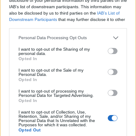
disclosure of your personal information by third parties on the
IAB’s list of downstream participants. This information may
also be disclosed by us to third parties on the
IAB’s List of
Downstream Participants
that may further disclose it to other
third parties.
Please note that this website/app uses one or more Google
Personal Data Processing Opt Outs
services and may gather and store information including but
not limited to your visit or usage behaviour. You may click to
I want to opt-out of the Sharing of my
personal data.
grant or deny consent to Google and its third-party tags to
Opted In
use your data for below specified purposes in below Google
consent section.
I want to opt-out of the Sale of my
Personal Data.
Opted In
I want to opt-out of processing my
Personal Data for Targeted Advertising.
Opted In
I want to opt-out of Collection, Use,
Retention, Sale, and/or Sharing of my
Personal Data that Is Unrelated with the
Purposes for which it was collected.
Opted Out