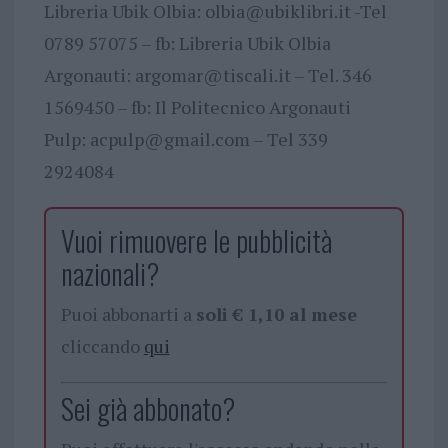
Libreria Ubik Olbia:
olbia@ubiklibri.it
-Tel
0789 57075 – fb: Libreria Ubik Olbia
Argonauti:
argomar@tiscali.it
– Tel. 346
1569450 – fb: Il Politecnico Argonauti
Pulp:
acpulp@gmail.com
– Tel 339
2924084
Vuoi rimuovere le pubblicità
nazionali?
Puoi abbonarti a
soli € 1,10 al mese
cliccando
qui
Sei già abbonato?