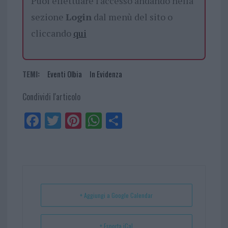
Puoi effettuare l'accesso andando nella
sezione
Login
dal menù del sito o
cliccando
qui
TEMI:
Eventi Olbia
In Evidenza
Condividi l'articolo
Fa
Tw
Pi
W
Sh
ce
itt
nt
ha
ar
bo
er
er
ts
e
ok
es
Ap
t
p
+ Aggiungi a Google Calendar
+ Esporta iCal