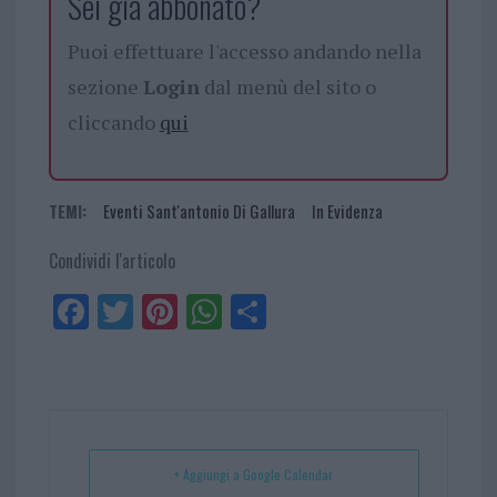
Sei già abbonato?
Puoi effettuare l'accesso andando nella
sezione
Login
dal menù del sito o
cliccando
qui
TEMI:
Eventi Sant'antonio Di Gallura
In Evidenza
Condividi l'articolo
Fa
Tw
Pi
W
Sh
ce
itt
nt
ha
ar
bo
er
er
ts
e
ok
es
Ap
t
p
+ Aggiungi a Google Calendar