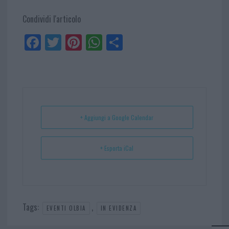
Condividi l'articolo
Fa
Tw
Pi
W
Sh
ce
itt
nt
ha
ar
bo
er
er
ts
e
ok
es
Ap
t
p
+ Aggiungi a Google Calendar
+ Esporta iCal
Tags:
,
EVENTI OLBIA
IN EVIDENZA