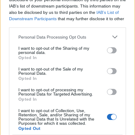
IAB’s list of downstream participants. This information may
also be disclosed by us to third parties on the
IAB’s List of
Downstream Participants
that may further disclose it to other
third parties.
Please note that this website/app uses one or more Google
Personal Data Processing Opt Outs
services and may gather and store information including but
not limited to your visit or usage behaviour. You may click to
I want to opt-out of the Sharing of my
personal data.
grant or deny consent to Google and its third-party tags to
Opted In
use your data for below specified purposes in below Google
consent section.
I want to opt-out of the Sale of my
Personal Data.
Opted In
I want to opt-out of processing my
Personal Data for Targeted Advertising.
Opted In
I want to opt-out of Collection, Use,
Retention, Sale, and/or Sharing of my
Personal Data that Is Unrelated with the
Purposes for which it was collected.
Opted Out