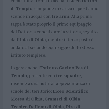
combattuta. Torna in acqua il
Liceo Dettori
di Tempio
, campione in carica e quest’anno
scende in acqua con
tre armi
. Alla prima
tappa è stato proprio il primo equipaggio
del Dettori a conquistare la vittoria, seguito
dall’
Ipia di Olbia
, mentre il terzo posto è
andato al secondo equipaggio dello stesso
istituto tempiese.
In gara anche l’
Istituto Gavino Pes di
Tempio
, presente con
tre squadre
,
insieme a una nutrita rappresentanza di
scuole del territorio:
Liceo Scientifico
Mossa di Olbia
,
Gramsci di Olbia
,
Tecnico Deffenu di Olbia
,
Pira di