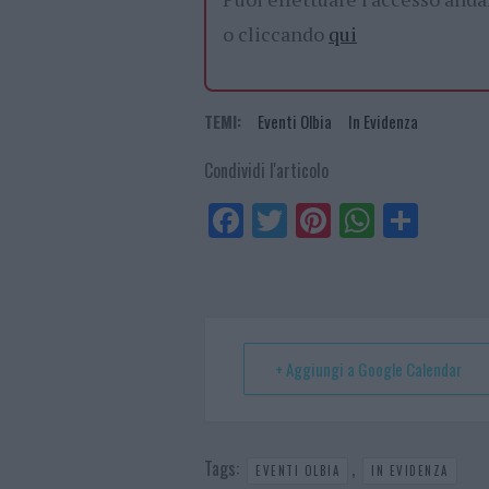
o cliccando
qui
TEMI:
Eventi Olbia
In Evidenza
Condividi l'articolo
Fa
Tw
Pi
W
Sh
ce
itt
nt
ha
ar
bo
er
er
ts
e
ok
es
Ap
t
p
+ Aggiungi a Google Calendar
Tags:
,
EVENTI OLBIA
IN EVIDENZA