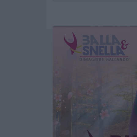
6 AGOSTO 2026
|
GALLURA, FINTI CLIENTI SVUOTA
7 AGOSTO 2026
|
MIGLIORI CLINICHE DI ESTETICA 
PER I TRATTAMENTI LASER NON INVASIVI
6 AGOSTO 2026
|
INCENDI, A SAN PASQUALE ARRIV
6 AGOSTO 2026
|
ANDREA MURA CONQUISTA PALAU