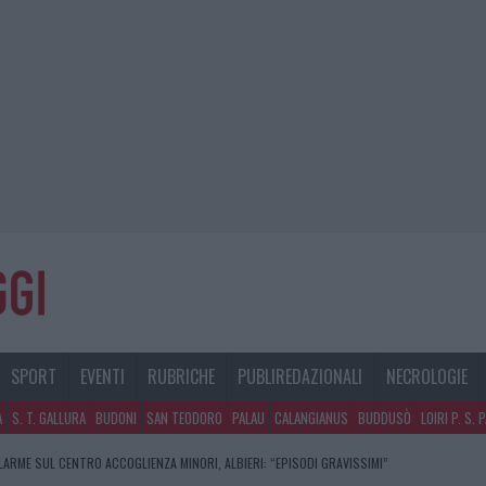
SPORT
EVENTI
RUBRICHE
PUBLIREDAZIONALI
NECROLOGIE
A
S. T. GALLURA
BUDONI
SAN TEODORO
PALAU
CALANGIANUS
BUDDUSÒ
LOIRI P. S. 
LARME SUL CENTRO ACCOGLIENZA MINORI, ALBIERI: “EPISODI GRAVISSIMI”