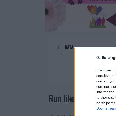
DATA
Mag 24 2026
Galluraogg
Evento terminato!
If you wish 
sensitive in
confirm you
continue se
information 
Run like a dancer: l’
further disc
participants
Downstream 
Un’esperienza da vivere insieme