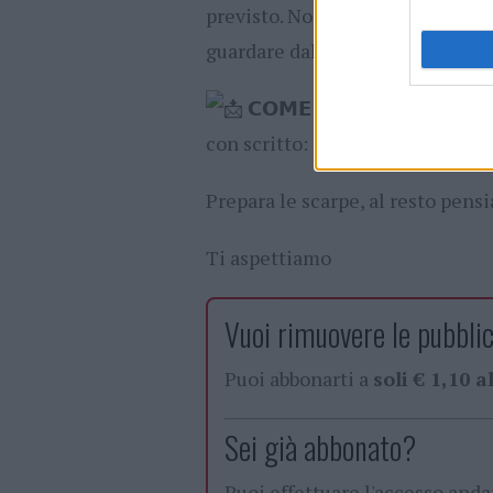
previsto. Non è per mettervi fre
guardare dal marciapiede!
𝗖𝗢𝗠𝗘 𝗜𝗦𝗖𝗥𝗜𝗩𝗘𝗥𝗦𝗜
con scritto: 𝗡𝗢𝗠𝗘 𝗖𝗢𝗚𝗡𝗢𝗠𝗘 +
Prepara le scarpe, al resto pens
Ti aspettiamo
Vuoi rimuovere le pubblic
Puoi abbonarti a
soli € 1,10 
Sei già abbonato?
Puoi effettuare l'accesso and