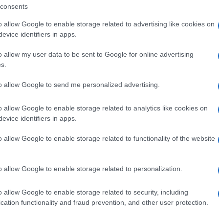
consents
o allow Google to enable storage related to advertising like cookies on
evice identifiers in apps.
 attenta non solo al benessere delle proprie
o allow my user data to be sent to Google for online advertising
ltri.
s.
to allow Google to send me personalized advertising.
rgoglio tante iniziative solidali a sostegno
o allow Google to enable storage related to analytics like cookies on
evice identifiers in apps.
lto di sostenere una realtà locale, l’
o allow Google to enable storage related to functionality of the website
I OLBIA PAOLO SECCHI
 riceverai la T-shirt fucsia ufficiale e il
o allow Google to enable storage related to personalization.
o allow Google to enable storage related to security, including
cation functionality and fraud prevention, and other user protection.
ie sono contate e ogni anno finiscono prima del