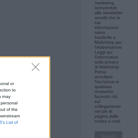
marketing.
Iscrivendoti
alla newsletter
accetti che le
tue
informazioni
siano
trasferite a
Mailchimp per
l'elaborazione.
Leggi qui
l'informativa
sulla privacy
di Mailchimp
.
Potrai
annullare
l'iscrizione in
sonal or
qualsiasi
ection to
momento
ou may
facendo clic
sul
 personal
collegamento
out of the
nel piè di
 downstream
pagina delle
nostre e-mail.
B’s List of