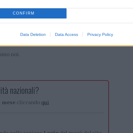
tta, ma per assicurarci che nessuna resti a
CONFIRM
: Invia un messaggio WhatsApp al 339 135 2472
Data Deletion
Data Access
Privacy Policy
 𝗥𝗨𝗡 𝗟𝗜𝗞𝗘 𝗔 𝗗𝗔𝗡𝗖𝗘𝗥
iamo noi.
ità nazionali?
al mese
cliccando
qui
ando nella sezione
Login
dal menù del sito