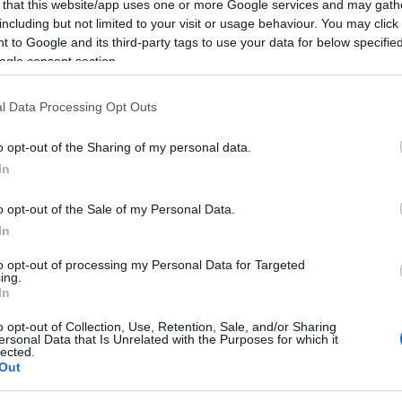
 that this website/app uses one or more Google services and may gath
including but not limited to your visit or usage behaviour. You may click 
ata. È quel momento in cui ti ritrovi a
 to Google and its third-party tags to use your data for below specifi
ante altre donne come te. Cuffie nelle
ogle consent section.
na, passi che diventano ballo. Tra risate,
l Data Processing Opt Outs
issima di sentirsi parte di qualcosa.
o opt-out of the Sharing of my personal data.
In
entissima:
o opt-out of the Sale of my Personal Data.
In
i.
to opt-out of processing my Personal Data for Targeted
ing.
In
o opt-out of Collection, Use, Retention, Sale, and/or Sharing
ersonal Data that Is Unrelated with the Purposes for which it
lected.
Out
ci