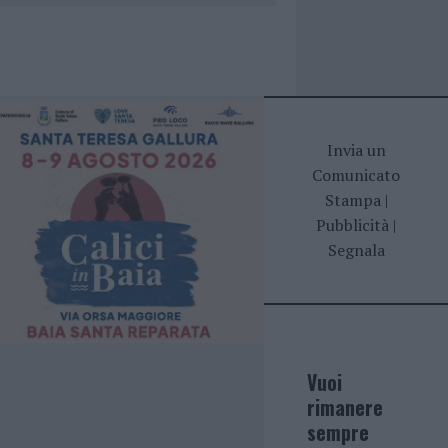
Invia un
Comunicato
Stampa
|
Pubblicità
|
Segnala
Vuoi
rimanere
sempre