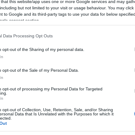
o e le attese frittelle.
 that this website/app uses one or more Google services and may gath
including but not limited to your visit or usage behaviour. You may click 
 to Google and its third-party tags to use your data for below specifi
’attesissima sagra delle frittelle. L’evento si
ogle consent section.
20. La location è in piazza Sant’Antonio. La
la manifestazione.
l Data Processing Opt Outs
o opt-out of the Sharing of my personal data.
ità nazionali?
In
al mese
cliccando
qui
o opt-out of the Sale of my Personal Data.
In
to opt-out of processing my Personal Data for Targeted
ing.
In
ando nella sezione
Login
dal menù del sito
o opt-out of Collection, Use, Retention, Sale, and/or Sharing
ersonal Data that Is Unrelated with the Purposes for which it
lected.
Out
i Olbiae
Eventi Sardegna
Eventi Sassari
Sagra Frittelle