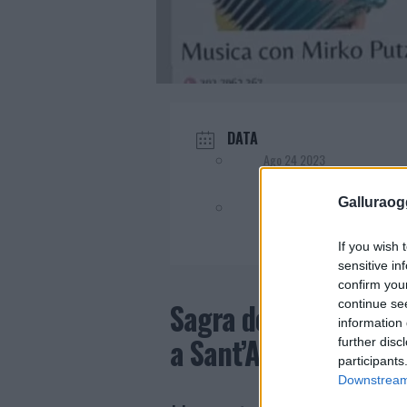
DATA
Ago 24 2023
Galluraogg
Evento terminato!
If you wish 
sensitive in
confirm you
continue se
Sagra delle Frittelle
information 
a Sant’Antonio
further disc
participants
Downstream 