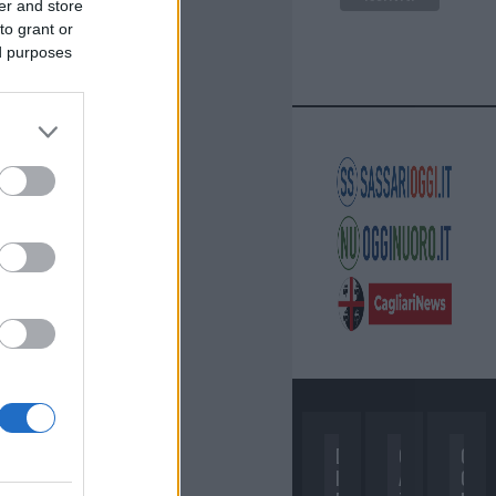
er and store
to grant or
ed purposes
D
C
C
I
A
O