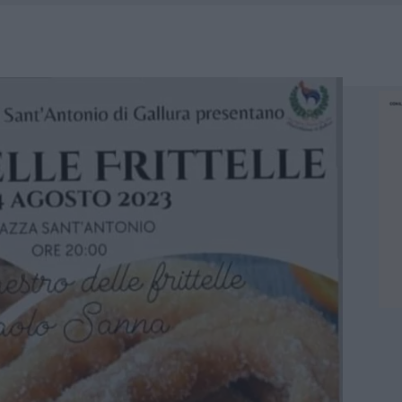
25, PAURA TRA OLBIA E ARZACHENA
NCIALE AD ARZACHENA, UN FERITO
CON AVIS OLBIA AL DELTA CENTER
A SMERALDA, 20 ARRESTI E 135 DENUNCE