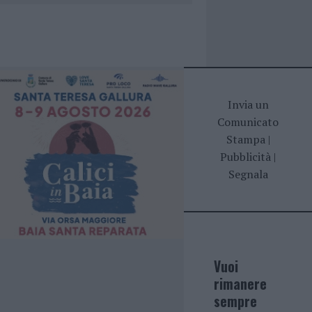
Invia un
Comunicato
Stampa
|
Pubblicità
|
Segnala
Vuoi
rimanere
sempre