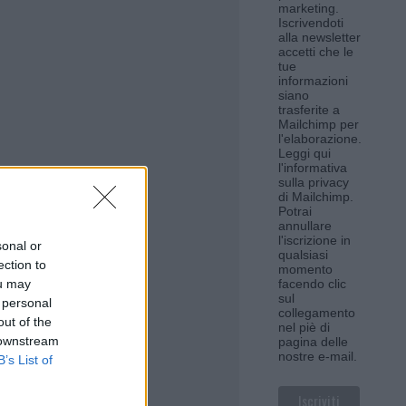
marketing.
Iscrivendoti
alla newsletter
accetti che le
tue
informazioni
siano
trasferite a
Mailchimp per
l'elaborazione.
Leggi qui
l'informativa
sulla privacy
di Mailchimp
.
Potrai
annullare
l'iscrizione in
sonal or
qualsiasi
ection to
momento
ou may
facendo clic
sul
 personal
collegamento
out of the
nel piè di
 downstream
pagina delle
nostre e-mail.
B’s List of