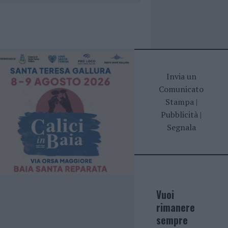
Invia un
Comunicato
Stampa
|
Pubblicità
|
Segnala
Vuoi
rimanere
sempre