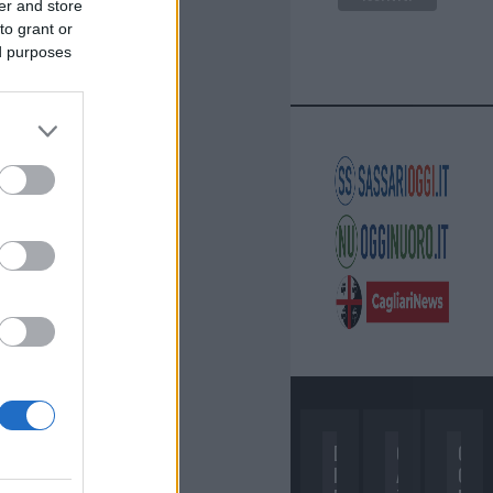
er and store
to grant or
ed purposes
D
C
C
I
A
O