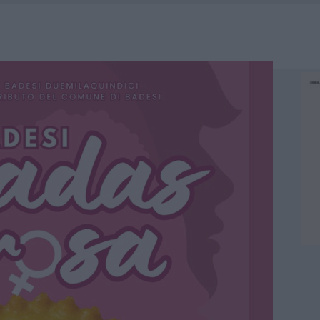
A IL CAMPO BASE: L’INAUGURAZIONE
: GRANDE PARTECIPAZIONE PER IL SUO RACCONTO
RO ACCOGLIENZA MINORI, ALBIERI: “EPISODI GRAVISSIMI”
NO LE SUITE: FURTO DA 50MILA NEL RESORT