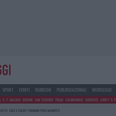
SPORT
EVENTI
RUBRICHE
PUBLIREDAZIONALI
NECROLOGIE
A
S. T. GALLURA
BUDONI
SAN TEODORO
PALAU
CALANGIANUS
BUDDUSÒ
LOIRI P. S. 
GOSTO, SOLE E CALDO TORNANO PROTAGONISTI