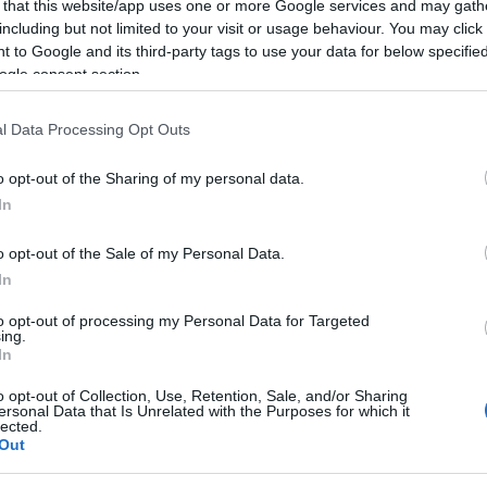
 that this website/app uses one or more Google services and may gath
including but not limited to your visit or usage behaviour. You may click 
al mese
cliccando
qui
 to Google and its third-party tags to use your data for below specifi
ogle consent section.
l Data Processing Opt Outs
ando nella sezione
Login
dal menù del sito
o opt-out of the Sharing of my personal data.
In
o opt-out of the Sale of my Personal Data.
In
to opt-out of processing my Personal Data for Targeted
ing.
In
o opt-out of Collection, Use, Retention, Sale, and/or Sharing
ersonal Data that Is Unrelated with the Purposes for which it
lected.
Out