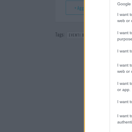
t
p
Google 
+ Aggiungi a Google Calendar
I want t
web or d
I want t
Tags:
,
EVENTI BADESI
IN EVIDENZA
purpose
I want 
I want t
web or d
I want t
or app.
I want t
I want t
authenti