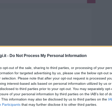
i.it -
Do Not Process My Personal Information
adesi
to opt-out of the sale, sharing to third parties, or processing of your per
formation for targeted advertising by us, please use the below opt-out s
r selection. Please note that after your opt-out request is processed y
cro Cuore di Badesi ci sarà una serata
eing interest-based ads based on personal information utilized by us or
disclosed to third parties prior to your opt-out. You may separately opt-
ccompagnato dalla musica del Duo D.R.
losure of your personal information by third parties on the IAB’s list of
. This information may also be disclosed by us to third parties on the
IA
Participants
that may further disclose it to other third parties.
ità nazionali?